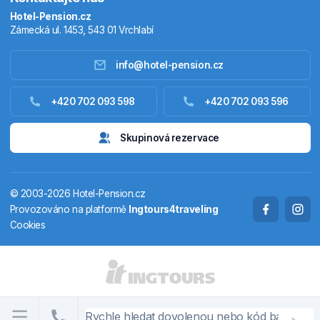
Hotel-Pension.cz
Zámecká ul. 1453, 543 01 Vrchlabí
info@hotel-pension.cz
Ubytování Česko
+420 702 093 598
+420 702 093 596
Ubytování zahraniční
Skupinová rezervace
Pobytové balíčky
© 2003-2026 Hotel-Pension.cz
Termály
Provozováno na platformě
Ingtours4traveling
Cookies
Chaty a chalupy
STÁTY A OBLASTI
CS
EN
DE
PL