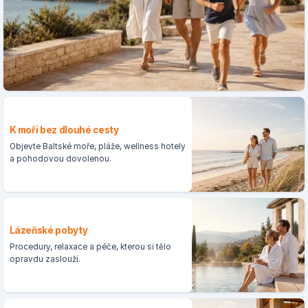
K moři bez dlouhé cesty
Objevte Baltské moře, pláže, wellness hotely
a pohodovou dovolenou.
Lázeňské pobyty
Procedury, relaxace a péče, kterou si tělo
opravdu zaslouží.