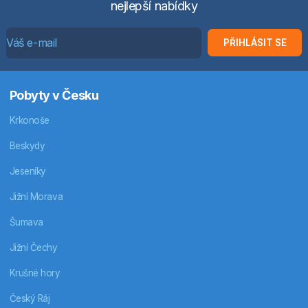
nejlepší nabídky
PŘIHLÁSIT SE
Pobyty v Česku
Krkonoše
Beskydy
Jeseníky
Jižní Morava
Šumava
Jižní Čechy
Krušné hory
Český Ráj