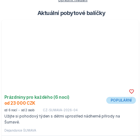
Upřesnit hledání
Aktuální pobytové balíčky
Prázdniny pro každého (6 nocí)
POPULÁRNÍ
od 23 000 CZK
od 6 nocí
od 2 osob
CZ-SUMAVA-2026-04
Užijte si pohodový týden s dětmi uprostřed nádherné přírody na
Šumavě.
Depandance ŠUMAVA