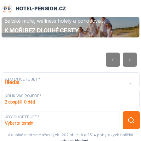
HOTEL-PENSION.CZ
Baltské moře, wellness hotely a pohodová
ZJISTIT VÍCE
dovolená
K MOŘI BEZ DLOUHÉ CESTY
KAM CHCETE JET?
KOLIK VÁS POJEDE?
2 dospělí, 0 dětí
KDY CHCETE JET?
Vyberte termín
Aktuálně nabízíme úžasných
1202 objektů
a
2614 pobytových balíčků