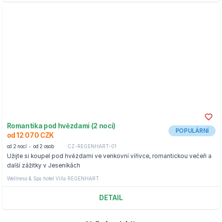
Romantika pod hvězdami (2 noci)
POPULÁRNÍ
od 12 070 CZK
od 2 nocí
od 2 osob
CZ-REGENHART-01
Užijte si koupel pod hvězdami ve venkovní vířivce, romantickou večeři a
další zážitky v Jeseníkách
Wellness & Spa hotel Villa REGENHART
DETAIL