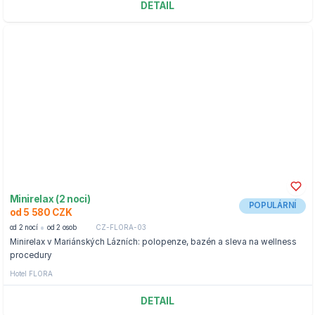
DETAIL
Minirelax (2 noci)
POPULÁRNÍ
od 5 580 CZK
od 2 nocí
od 2 osob
CZ-FLORA-03
Minirelax v Mariánských Lázních: polopenze, bazén a sleva na wellness
procedury
Hotel FLORA
DETAIL