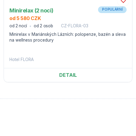
Minirelax (2 noci)
POPULÁRNÍ
od 5 580 CZK
od 2 nocí
od 2 osob
CZ-FLORA-03
Minirelax v Mariánských Lázních: polopenze, bazén a sleva
na wellness procedury
Hotel FLORA
DETAIL