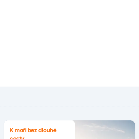
K moři bez dlouhé
cesty