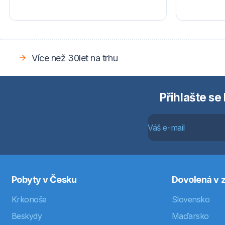
Více než 30let na trhu
Přihlašte se
Pobyty v Česku
Dovolená v z
Krkonoše
Slovensko
Beskydy
Maďarsko