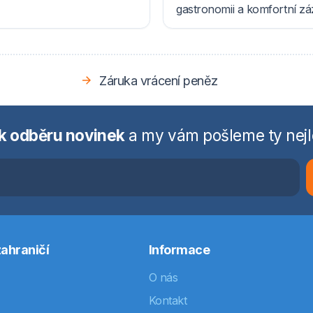
gastronomii a komfortní z
Záruka vrácení peněz
 k odběru novinek
a my vám pošleme ty nejl
ahraničí
Informace
O nás
Kontakt