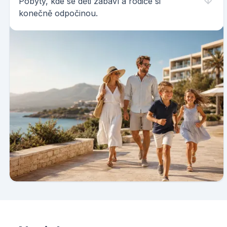
Pobyty, kde se děti zabaví a rodiče si
konečně odpočinou.