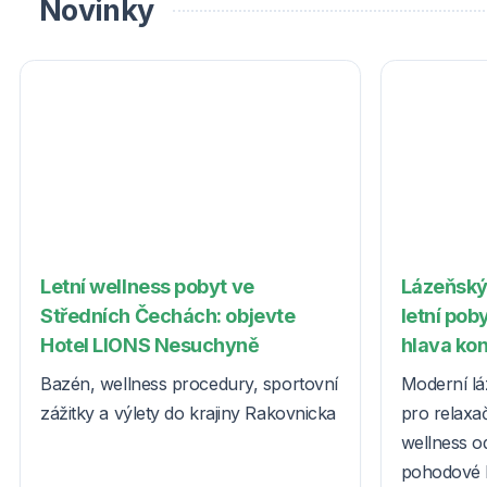
Novinky
Letní wellness pobyt ve
Lázeňský
Středních Čechách: objevte
letní poby
Hotel LIONS Nesuchyně
hlava ko
Bazén, wellness procedury, sportovní
Moderní lá
zážitky a výlety do krajiny Rakovnicka
pro relaxač
wellness o
pohodové l