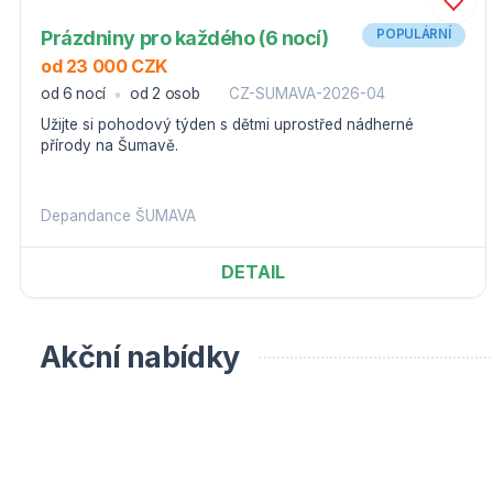
Prázdniny pro každého (6 nocí)
POPULÁRNÍ
od 23 000 CZK
od 6 nocí
od 2 osob
CZ-SUMAVA-2026-04
Užijte si pohodový týden s dětmi uprostřed nádherné
přírody na Šumavě.
Depandance ŠUMAVA
DETAIL
Akční nabídky