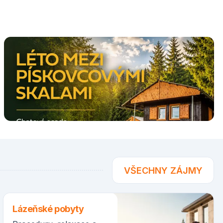
VŠECHNY ZÁJMY
Lázeňské pobyty