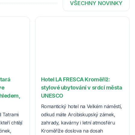
VŠECHNY NOVINKY
Stará
Hotel LA FRESCA Kroměříž:
ve
stylové ubytování v srdci města
ýhledem,
UNESCO
Romantický hotel na Velkém náměstí,
d Tatrami
odkud máte Arcibiskupský zámek,
teří chtějí
zahrady, kavárny i letní atmosféru
činek,
Kroměříže doslova na dosah