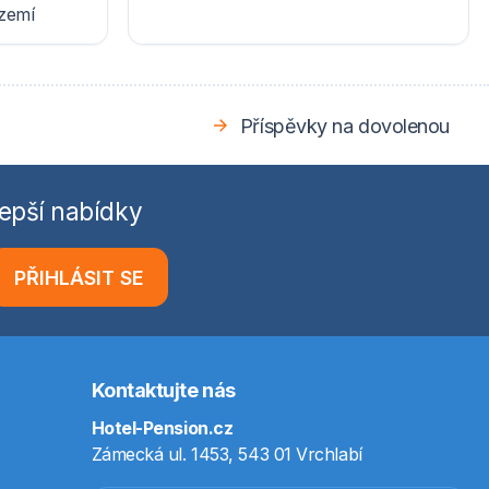
ázemí
Příspěvky na dovolenou
epší nabídky
PŘIHLÁSIT SE
Kontaktujte nás
Hotel-Pension.cz
Zámecká ul. 1453, 543 01 Vrchlabí