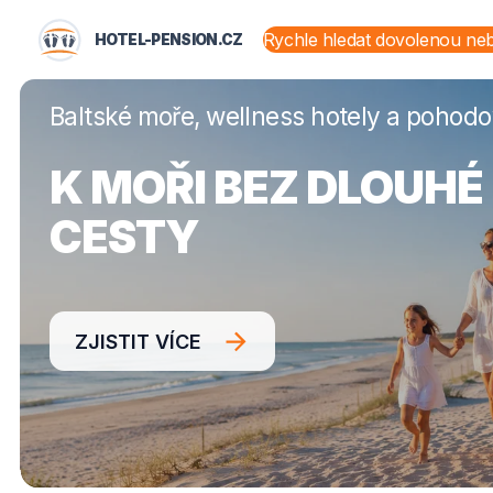
HOTEL-PENSION.CZ
HOTEL-PENSION.CZ
STÁTY A OBLASTI
Baltské moře, wellness hotely a pohod
K MOŘI BEZ DLOUHÉ
CESTY
ZJISTIT VÍCE