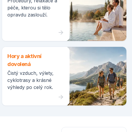
Procedury, relaxace a
péče, kterou si tělo
opravdu zaslouží.
Hory a aktivní
dovolená
Čistý vzduch, výlety,
cyklotrasy a krásné
výhledy po celý rok.