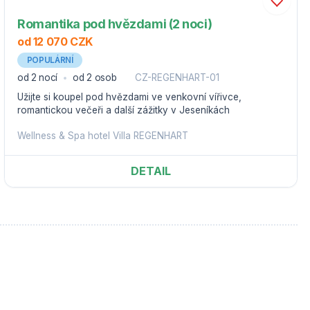
Romantika pod hvězdami (2 noci)
od 12 070 CZK
POPULÁRNÍ
od 2 nocí
od 2 osob
CZ-REGENHART-01
Užijte si koupel pod hvězdami ve venkovní vířivce,
romantickou večeři a další zážitky v Jeseníkách
Wellness & Spa hotel Villa REGENHART
DETAIL