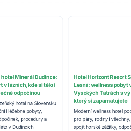
 hotel Minerál Dudince:
Hotel Horizont Resort 
t v lázních, kde si tělo i
Lesná: wellness pobyt 
nečně odpočinou
Vysokých Tatrách s v
který si zapamatujete
zeňský hotel na Slovensku
ní i léčebné pobyty,
Moderní wellness hotel po
dpočinek, procedury a
pro páry, rodiny i všechny, k
éto v Dudincích
spojit horské zážitky, odpo