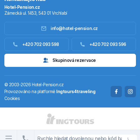
Hotel-Pension.cz
Zámecká ul. 1453, 543 01 Vrchlabí
info@hotel-pension.cz
Ubytování Česko
+420 702 093 598
+420 702 093 596
Ubytování zahraniční
Skupinová rezervace
Pobytové balíčky
© 2003-2026 Hotel-Pension.cz
Termály
Provozováno na platformě
Ingtours4traveling
Cookies
Chaty a chalupy
STÁTY A OBLASTI
CS
EN
DE
PL