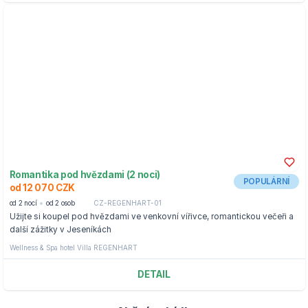
Romantika pod hvězdami (2 noci)
POPULÁRNÍ
od 12 070 CZK
od 2 nocí
od 2 osob
CZ-REGENHART-01
Užijte si koupel pod hvězdami ve venkovní vířivce, romantickou večeři a
další zážitky v Jeseníkách
Wellness & Spa hotel Villa REGENHART
DETAIL