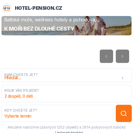
HOTEL-PENSION.CZ
Baltské moře, wellness hotely a pohodová
ZJISTIT VÍCE
dovolená
K MOŘI BEZ DLOUHÉ CESTY
KAM CHCETE JET?
KOLIK VÁS POJEDE?
2 dospělí, 0 dětí
KDY CHCETE JET?
Vyberte termín
Aktuálně nabízíme úžasných
1202 objektů
a
2614 pobytových balíčků