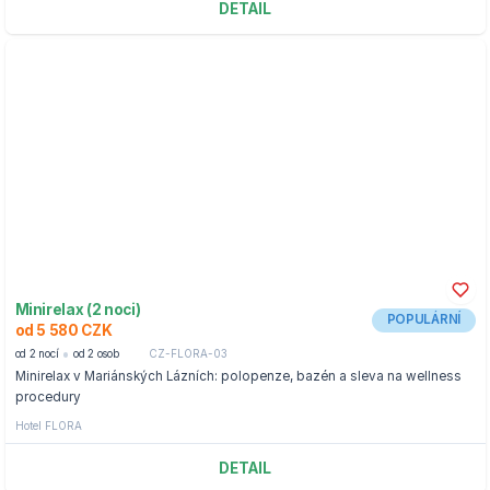
DETAIL
Minirelax (2 noci)
POPULÁRNÍ
od 5 580 CZK
od 2 nocí
od 2 osob
CZ-FLORA-03
Minirelax v Mariánských Lázních: polopenze, bazén a sleva na wellness
procedury
Hotel FLORA
DETAIL