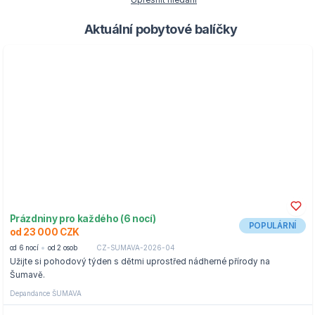
Upřesnit hledání
Aktuální pobytové balíčky
Prázdniny pro každého (6 nocí)
POPULÁRNÍ
od 23 000 CZK
od 6 nocí
od 2 osob
CZ-SUMAVA-2026-04
Užijte si pohodový týden s dětmi uprostřed nádherné přírody na
Šumavě.
Depandance ŠUMAVA