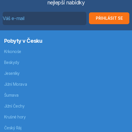
nejlepší nabídky
PŘIHLÁSIT SE
Pobyty v Česku
Krkonoše
Beskydy
Jeseníky
Jižní Morava
Šumava
Jižní Čechy
Krušné hory
Český Ráj