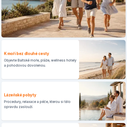
K moři bez dlouhé cesty
Objevte Baltské moře, pláže, wellness hotely
a pohodovou dovolenou.
Lázeňské pobyty
Procedury, relaxace a péče, kterou si tělo
opravdu zaslouží.