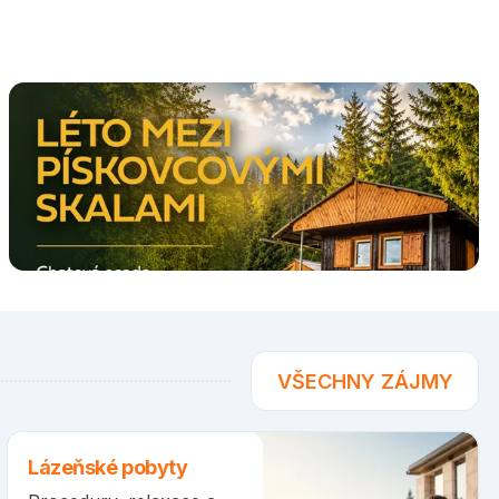
VŠECHNY ZÁJMY
Lázeňské pobyty