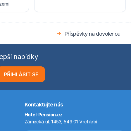
ázemí
Příspěvky na dovolenou
epší nabídky
PŘIHLÁSIT SE
Kontaktujte nás
Hotel-Pension.cz
Zámecká ul. 1453, 543 01 Vrchlabí