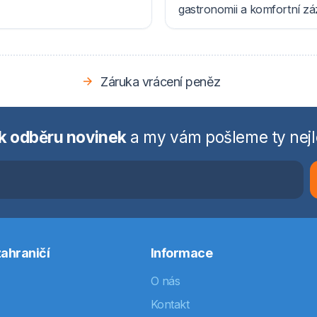
gastronomii a komfortní z
Záruka vrácení peněz
 k odběru novinek
a my vám pošleme ty nejl
ahraničí
Informace
O nás
Kontakt