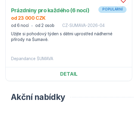
Prázdniny pro každého (6 nocí)
POPULÁRNÍ
od 23 000 CZK
od 6 nocí
od 2 osob
CZ-SUMAVA-2026-04
Užijte si pohodový týden s dětmi uprostřed nádherné
přírody na Šumavě.
Depandance ŠUMAVA
DETAIL
Akční nabídky