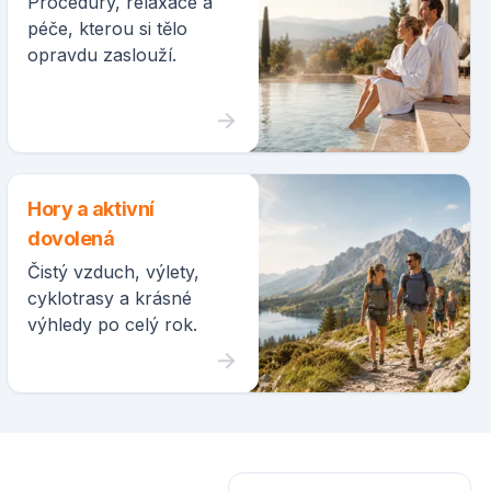
Procedury, relaxace a
péče, kterou si tělo
opravdu zaslouží.
Hory a aktivní
dovolená
Čistý vzduch, výlety,
cyklotrasy a krásné
výhledy po celý rok.