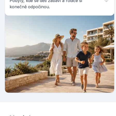
Pobyty, kde se děti zabaví a rodiče si
konečně odpočinou.