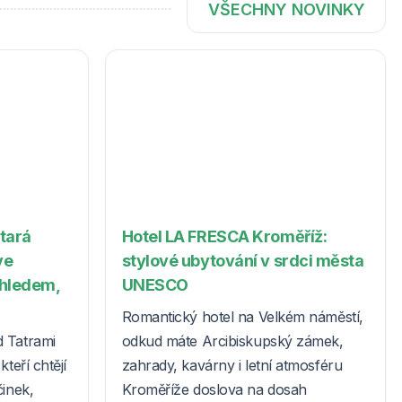
VŠECHNY NOVINKY
Stará
Hotel LA FRESCA Kroměříž:
ve
stylové ubytování v srdci města
ýhledem,
UNESCO
Romantický hotel na Velkém náměstí,
d Tatrami
odkud máte Arcibiskupský zámek,
teří chtějí
zahrady, kavárny i letní atmosféru
činek,
Kroměříže doslova na dosah