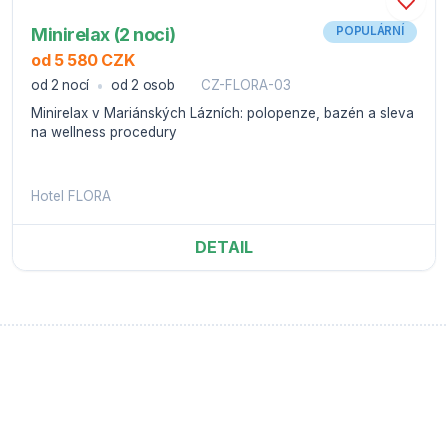
Minirelax (2 noci)
POPULÁRNÍ
od 5 580 CZK
od 2 nocí
od 2 osob
CZ-FLORA-03
Minirelax v Mariánských Lázních: polopenze, bazén a sleva
na wellness procedury
Hotel FLORA
DETAIL