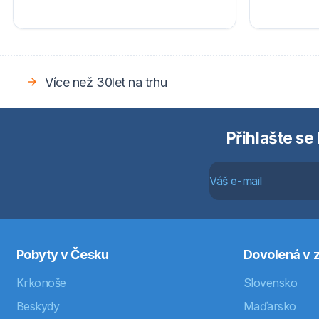
Více než 30let na trhu
Přihlašte se
Pobyty v Česku
Dovolená v z
Krkonoše
Slovensko
Beskydy
Maďarsko