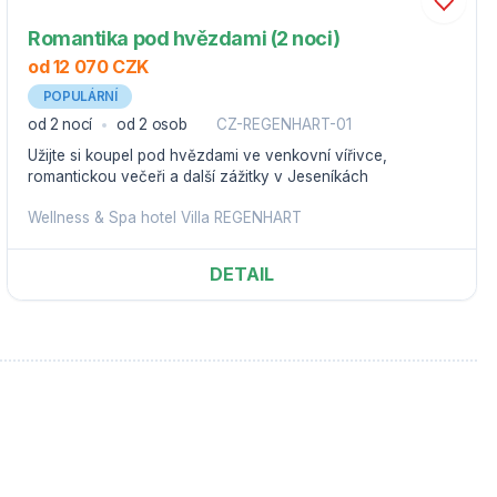
Romantika pod hvězdami (2 noci)
od 12 070 CZK
POPULÁRNÍ
od 2 nocí
od 2 osob
CZ-REGENHART-01
Užijte si koupel pod hvězdami ve venkovní vířivce,
romantickou večeři a další zážitky v Jeseníkách
Wellness & Spa hotel Villa REGENHART
DETAIL