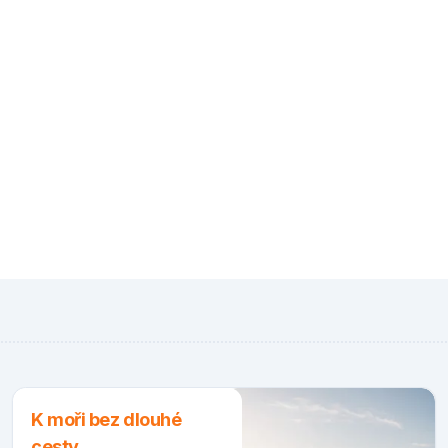
K moři bez dlouhé
cesty