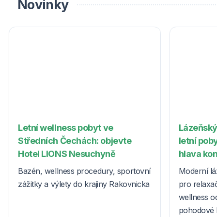
Novinky
Letní wellness pobyt ve
Lázeňský
Středních Čechách: objevte
letní poby
Hotel LIONS Nesuchyně
hlava ko
Bazén, wellness procedury, sportovní
Moderní lá
zážitky a výlety do krajiny Rakovnicka
pro relaxač
wellness o
pohodové l