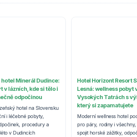
 hotel Minerál Dudince:
Hotel Horizont Resort 
t v lázních, kde si tělo i
Lesná: wellness pobyt 
nečně odpočinou
Vysokých Tatrách s v
který si zapamatujete
zeňský hotel na Slovensku
ní i léčebné pobyty,
Moderní wellness hotel po
dpočinek, procedury a
pro páry, rodiny i všechny, k
éto v Dudincích
spojit horské zážitky, odpo