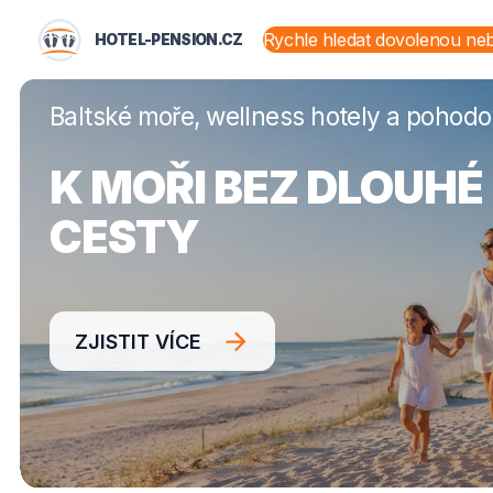
HOTEL-PENSION.CZ
HOTEL-PENSION.CZ
STÁTY A OBLASTI
Baltské moře, wellness hotely a pohod
K MOŘI BEZ DLOUHÉ
CESTY
ZJISTIT VÍCE