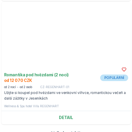
Romantika pod hvězdami (2 noci)
POPULÁRNÍ
od 12 070 CZK
od 2 nocí
od 2 osob
CZ-REGENHART-01
Užijte si koupel pod hvězdami ve venkovní vířivce, romantickou večeři a
další zážitky v Jeseníkách
Wellness & Spa hotel Villa REGENHART
DETAIL