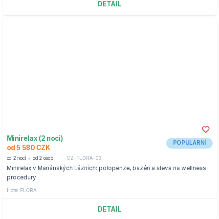
DETAIL
Minirelax (2 noci)
POPULÁRNÍ
od 5 580 CZK
od 2 nocí
od 2 osob
CZ-FLORA-03
Minirelax v Mariánských Lázních: polopenze, bazén a sleva na wellness
procedury
Hotel FLORA
DETAIL