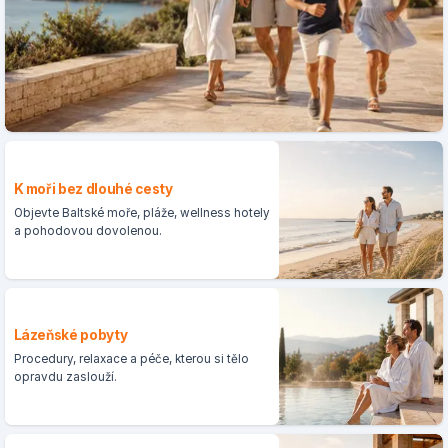
K moři bez dlouhé cesty
Objevte Baltské moře, pláže, wellness hotely
a pohodovou dovolenou.
Lázeňské pobyty
Procedury, relaxace a péče, kterou si tělo
opravdu zaslouží.