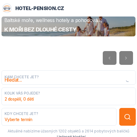
HOTEL-PENSION.CZ
Baltské moře, wellness hotely a pohodová
ZJISTIT VÍCE
dovolená
K MOŘI BEZ DLOUHÉ CESTY
KAM CHCETE JET?
KOLIK VÁS POJEDE?
2 dospělí, 0 dětí
KDY CHCETE JET?
Vyberte termín
Aktuálně nabízíme úžasných
1202 objektů
a
2614 pobytových balíčků