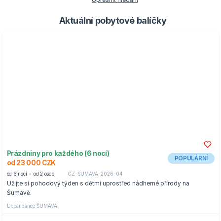
Upřesnit hledání
Aktuální pobytové balíčky
Prázdniny pro každého (6 nocí)
POPULÁRNÍ
od 23 000 CZK
od 6 nocí
od 2 osob
CZ-SUMAVA-2026-04
Užijte si pohodový týden s dětmi uprostřed nádherné přírody na
Šumavě.
Depandance ŠUMAVA