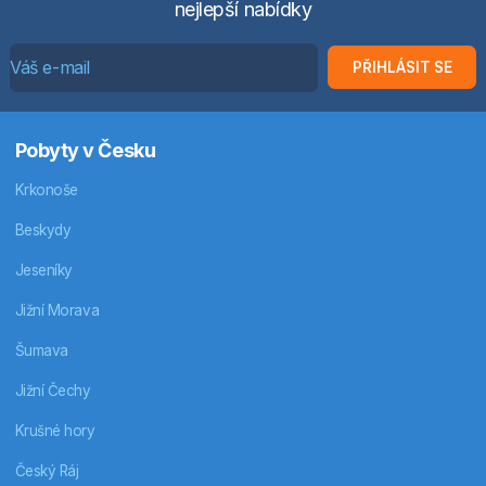
nejlepší nabídky
PŘIHLÁSIT SE
Pobyty v Česku
Krkonoše
Beskydy
Jeseníky
Jižní Morava
Šumava
Jižní Čechy
Krušné hory
Český Ráj