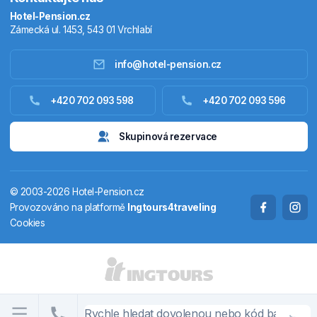
Hotel-Pension.cz
Zámecká ul. 1453, 543 01 Vrchlabí
info@hotel-pension.cz
Ubytování Česko
+420 702 093 598
+420 702 093 596
Ubytování zahraniční
Skupinová rezervace
Pobytové balíčky
© 2003-2026 Hotel-Pension.cz
Termály
Provozováno na platformě
Ingtours4traveling
Cookies
Chaty a chalupy
STÁTY A OBLASTI
CS
EN
DE
PL