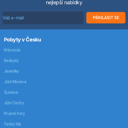
nejlepší nabídky
PŘIHLÁSIT SE
Pobyty v Česku
Krkonoše
Beskydy
Jeseníky
Jižní Morava
Šumava
Jižní Čechy
Krušné hory
Český Ráj