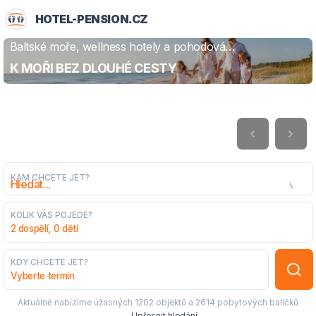
HOTEL-PENSION.CZ
Baltské moře, wellness hotely a pohodová
ZJISTIT VÍCE
dovolená
K MOŘI BEZ DLOUHÉ CESTY
KAM CHCETE JET?
KOLIK VÁS POJEDE?
2 dospělí, 0 dětí
KDY CHCETE JET?
Vyberte termín
Aktuálně nabízíme úžasných
1202 objektů
a
2614 pobytových balíčků