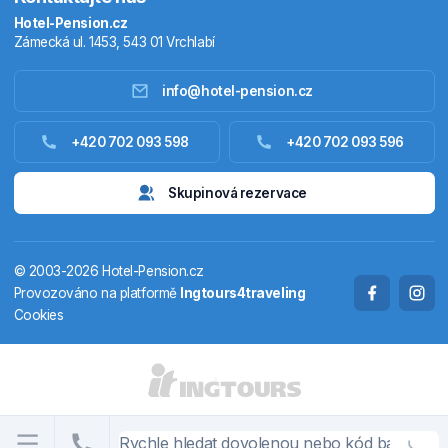
Hotel-Pension.cz
Zámecká ul. 1453, 543 01 Vrchlabí
info@hotel-pension.cz
Ubytování Česko
+420 702 093 598
+420 702 093 596
Ubytování zahraniční
Skupinová rezervace
Pobytové balíčky
© 2003-2026 Hotel-Pension.cz
Termály
Provozováno na platformě
Ingtours4traveling
Cookies
Chaty a chalupy
STÁTY A OBLASTI
CS
EN
DE
PL