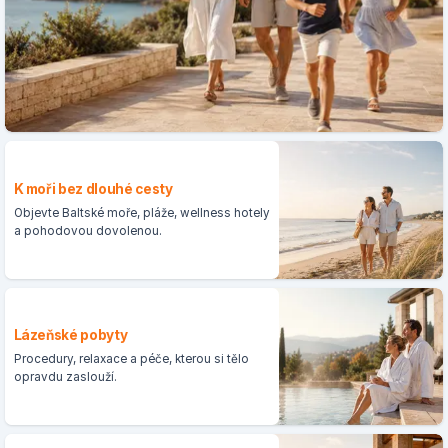
K moři bez dlouhé cesty
Objevte Baltské moře, pláže, wellness hotely
a pohodovou dovolenou.
Lázeňské pobyty
Procedury, relaxace a péče, kterou si tělo
opravdu zaslouží.