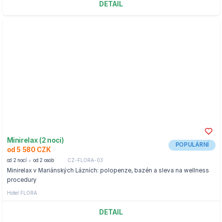
DETAIL
Minirelax (2 noci)
POPULÁRNÍ
od 5 580 CZK
od 2 nocí
od 2 osob
CZ-FLORA-03
Minirelax v Mariánských Lázních: polopenze, bazén a sleva na wellness
procedury
Hotel FLORA
DETAIL