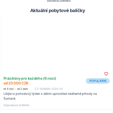
Upřesnit hledání
Aktuální pobytové balíčky
Prázdniny pro každého (6 nocí)
POPULÁRNÍ
od 23 000 CZK
od 6 nocí
od 2 osob
CZ-SUMAVA-2026-04
Užijte si pohodový týden s dětmi uprostřed nádherné přírody na
Šumavě.
Depandance ŠUMAVA