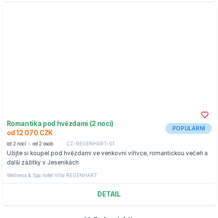
Romantika pod hvězdami (2 noci)
POPULÁRNÍ
od 12 070 CZK
od 2 nocí
od 2 osob
CZ-REGENHART-01
Užijte si koupel pod hvězdami ve venkovní vířivce, romantickou večeři a
další zážitky v Jeseníkách
Wellness & Spa hotel Villa REGENHART
DETAIL