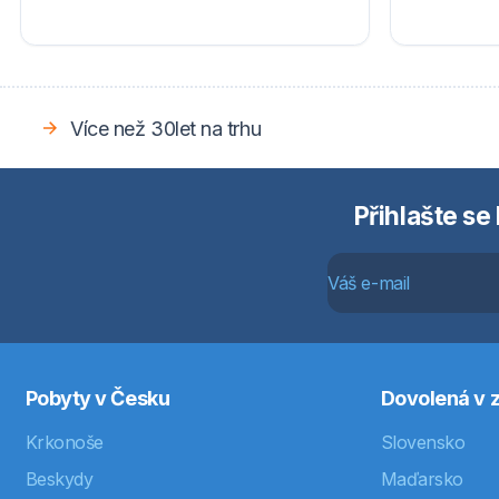
Více než 30let na trhu
Přihlašte se
Pobyty v Česku
Dovolená v z
Krkonoše
Slovensko
Beskydy
Maďarsko