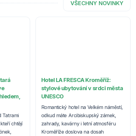
VŠECHNY NOVINKY
Stará
Hotel LA FRESCA Kroměříž:
ve
stylové ubytování v srdci města
ýhledem,
UNESCO
Romantický hotel na Velkém náměstí,
d Tatrami
odkud máte Arcibiskupský zámek,
teří chtějí
zahrady, kavárny i letní atmosféru
činek,
Kroměříže doslova na dosah