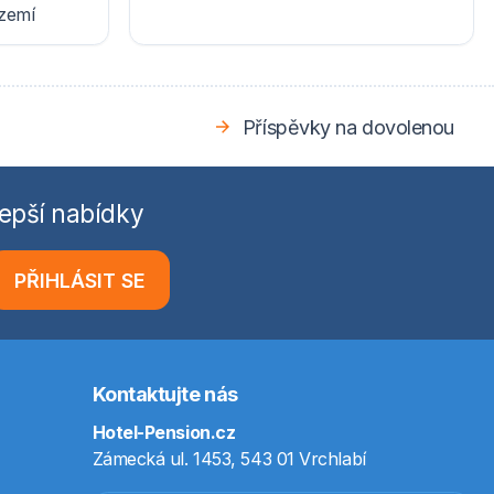
ázemí
Příspěvky na dovolenou
epší nabídky
PŘIHLÁSIT SE
Kontaktujte nás
Hotel-Pension.cz
Zámecká ul. 1453, 543 01 Vrchlabí