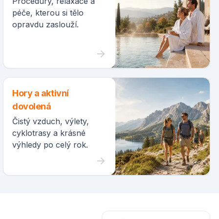
Procedury, relaxace a
péče, kterou si tělo
opravdu zaslouží.
Hory a aktivní
dovolená
Čistý vzduch, výlety,
cyklotrasy a krásné
výhledy po celý rok.