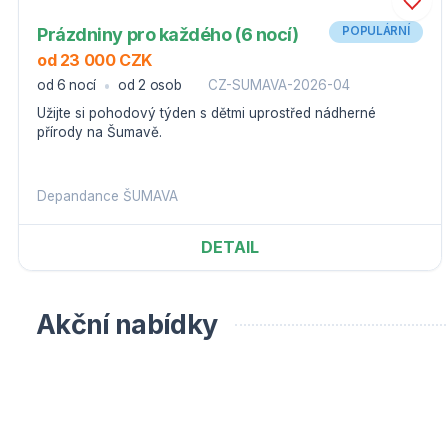
Prázdniny pro každého (6 nocí)
POPULÁRNÍ
od 23 000 CZK
od 6 nocí
od 2 osob
CZ-SUMAVA-2026-04
Užijte si pohodový týden s dětmi uprostřed nádherné
přírody na Šumavě.
Depandance ŠUMAVA
DETAIL
Akční nabídky