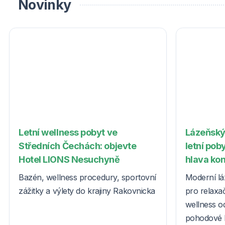
Novinky
Letní wellness pobyt ve
Lázeňský
Středních Čechách: objevte
letní poby
Hotel LIONS Nesuchyně
hlava ko
Bazén, wellness procedury, sportovní
Moderní lá
zážitky a výlety do krajiny Rakovnicka
pro relaxač
wellness o
pohodové l