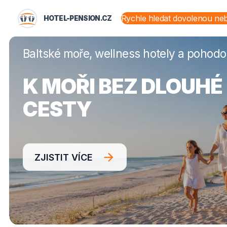
HOTEL-PENSION.CZ
HOTEL-PENSION.CZ
STÁTY A OBLASTI
Baltské moře, wellness hotely a pohod
K MOŘI BEZ DLOUHÉ
CESTY
ZJISTIT VÍCE