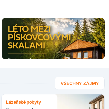
VŠECHNY ZÁJMY
Lázeňské pobyty