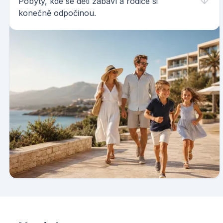
Pobyty, kde se děti zabaví a rodiče si
konečně odpočinou.