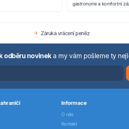
gastronomii a komfortní z
Záruka vrácení peněz
 k odběru novinek
a my vám pošleme ty nejl
ahraničí
Informace
O nás
Kontakt