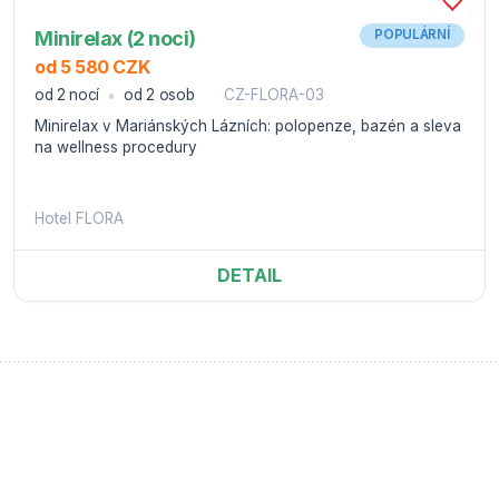
Minirelax (2 noci)
POPULÁRNÍ
od 5 580 CZK
od 2 nocí
od 2 osob
CZ-FLORA-03
Minirelax v Mariánských Lázních: polopenze, bazén a sleva
na wellness procedury
Hotel FLORA
DETAIL