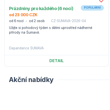
Prázdniny pro každého (6 nocí)
POPULÁRNÍ
od 23 000 CZK
od 6 nocí
od 2 osob
CZ-SUMAVA-2026-04
Užijte si pohodový týden s dětmi uprostřed nádherné
přírody na Šumavě.
Depandance ŠUMAVA
DETAIL
Akční nabídky