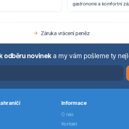
gastronomii a komfortní z
Záruka vrácení peněz
 k odběru novinek
a my vám pošleme ty nejl
ahraničí
Informace
O nás
Kontakt