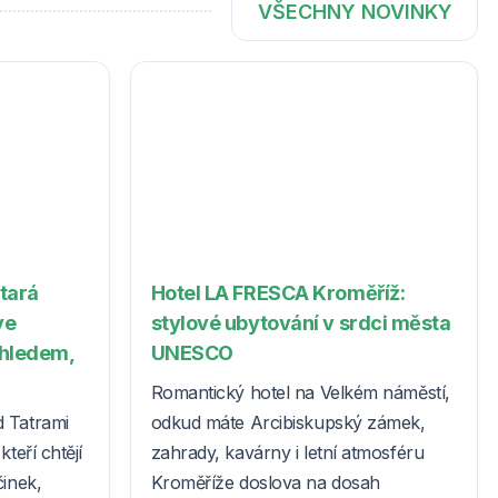
VŠECHNY NOVINKY
Stará
Hotel LA FRESCA Kroměříž:
ve
stylové ubytování v srdci města
ýhledem,
UNESCO
Romantický hotel na Velkém náměstí,
d Tatrami
odkud máte Arcibiskupský zámek,
teří chtějí
zahrady, kavárny i letní atmosféru
činek,
Kroměříže doslova na dosah