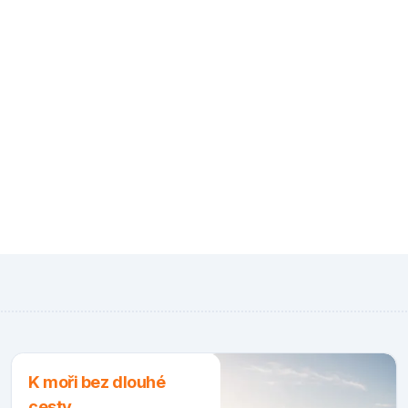
K moři bez dlouhé
cesty