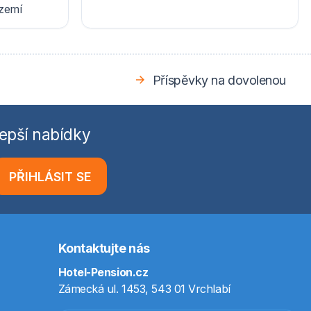
ázemí
Příspěvky na dovolenou
epší nabídky
PŘIHLÁSIT SE
Kontaktujte nás
Hotel-Pension.cz
Zámecká ul. 1453, 543 01 Vrchlabí