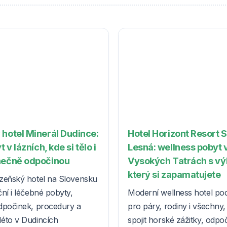
 hotel Minerál Dudince:
Hotel Horizont Resort 
t v lázních, kde si tělo i
Lesná: wellness pobyt 
nečně odpočinou
Vysokých Tatrách s v
který si zapamatujete
zeňský hotel na Slovensku
ní i léčebné pobyty,
Moderní wellness hotel po
dpočinek, procedury a
pro páry, rodiny i všechny, k
éto v Dudincích
spojit horské zážitky, odpo