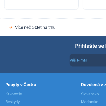
Více než 30let na trhu
Přihlašte se
Pobyty v Česku
Dovolená v z
Krkonoše
Slovensko
Beskydy
Maďarsko