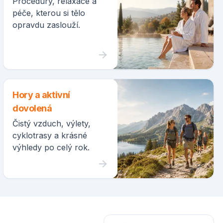
Procedury, relaxace a
péče, kterou si tělo
opravdu zaslouží.
Hory a aktivní
dovolená
Čistý vzduch, výlety,
cyklotrasy a krásné
výhledy po celý rok.