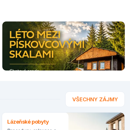
VŠECHNY ZÁJMY
Lázeňské pobyty