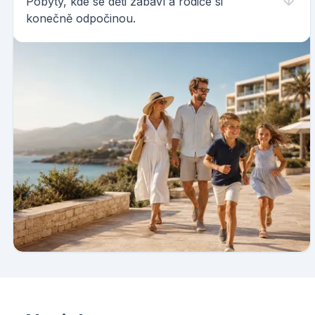
Pobyty, kde se děti zabaví a rodiče si
konečně odpočinou.