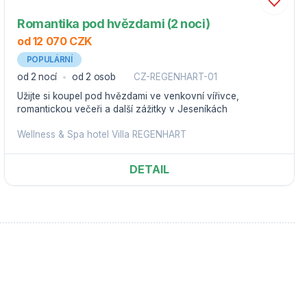
Romantika pod hvězdami (2 noci)
od 12 070 CZK
POPULÁRNÍ
od 2 nocí
od 2 osob
CZ-REGENHART-01
Užijte si koupel pod hvězdami ve venkovní vířivce,
romantickou večeři a další zážitky v Jeseníkách
Wellness & Spa hotel Villa REGENHART
DETAIL