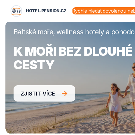
HOTEL-PENSION.CZ
HOTEL-PENSION.CZ
STÁTY A OBLASTI
Baltské moře, wellness hotely a pohod
K MOŘI BEZ DLOUHÉ
CESTY
ZJISTIT VÍCE