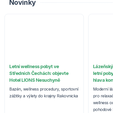
Novinky
Letní wellness pobyt ve
Lázeňský
Středních Čechách: objevte
letní poby
Hotel LIONS Nesuchyně
hlava ko
Bazén, wellness procedury, sportovní
Moderní lá
zážitky a výlety do krajiny Rakovnicka
pro relaxač
wellness o
pohodové l