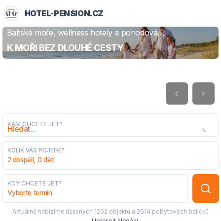
HOTEL-PENSION.CZ
Baltské moře, wellness hotely a pohodová
ZJISTIT VÍCE
dovolená
K MOŘI BEZ DLOUHÉ CESTY
KAM CHCETE JET?
KOLIK VÁS POJEDE?
2 dospělí, 0 dětí
KDY CHCETE JET?
Vyberte termín
Aktuálně nabízíme úžasných
1202 objektů
a
2614 pobytových balíčků