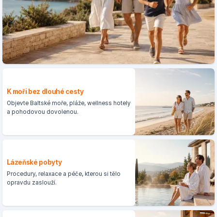
K moři bez dlouhé cesty
Objevte Baltské moře, pláže, wellness hotely
a pohodovou dovolenou.
Lázeňské pobyty
Procedury, relaxace a péče, kterou si tělo
opravdu zaslouží.