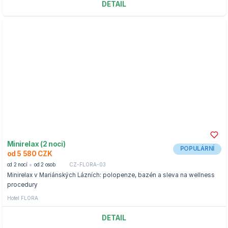
DETAIL
Minirelax (2 noci)
POPULÁRNÍ
od 5 580 CZK
od 2 nocí
od 2 osob
CZ-FLORA-03
Minirelax v Mariánských Lázních: polopenze, bazén a sleva na wellness
procedury
Hotel FLORA
DETAIL