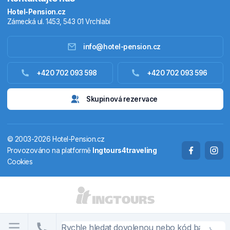
Hotel-Pension.cz
Zámecká ul. 1453, 543 01 Vrchlabí
info@hotel-pension.cz
Ubytování Česko
+420 702 093 598
+420 702 093 596
Ubytování zahraniční
Skupinová rezervace
Pobytové balíčky
© 2003-2026 Hotel-Pension.cz
Termály
Provozováno na platformě
Ingtours4traveling
Cookies
Chaty a chalupy
STÁTY A OBLASTI
CS
EN
DE
PL