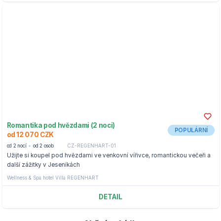
Romantika pod hvězdami (2 noci)
POPULÁRNÍ
od 12 070 CZK
od 2 nocí
od 2 osob
CZ-REGENHART-01
Užijte si koupel pod hvězdami ve venkovní vířivce, romantickou večeři a
další zážitky v Jeseníkách
Wellness & Spa hotel Villa REGENHART
DETAIL