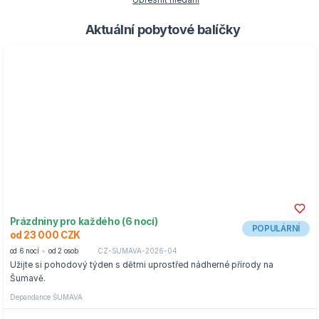
Upřesnit hledání
Aktuální pobytové balíčky
Prázdniny pro každého (6 nocí)
POPULÁRNÍ
od 23 000 CZK
od 6 nocí
od 2 osob
CZ-SUMAVA-2026-04
Užijte si pohodový týden s dětmi uprostřed nádherné přírody na
Šumavě.
Depandance ŠUMAVA