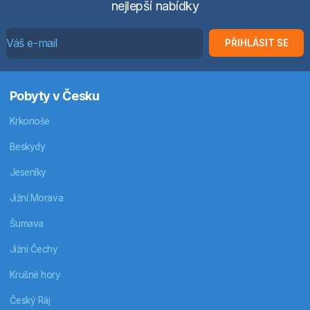
nejlepší nabídky
PŘIHLÁSIT SE
Pobyty v Česku
Krkonoše
Beskydy
Jeseníky
Jižní Morava
Šumava
Jižní Čechy
Krušné hory
Český Ráj