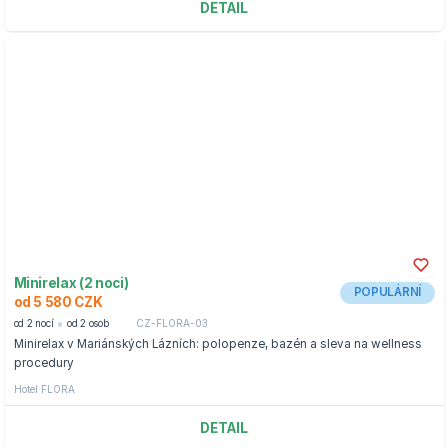
DETAIL
Minirelax (2 noci)
POPULÁRNÍ
od 5 580 CZK
od 2 nocí
od 2 osob
CZ-FLORA-03
Minirelax v Mariánských Lázních: polopenze, bazén a sleva na wellness
procedury
Hotel FLORA
DETAIL