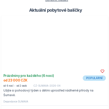
Upřesnit hledání
Aktuální pobytové balíčky
Prázdniny pro každého (6 nocí)
POPULÁRNÍ
od 23 000 CZK
od 6 nocí
od 2 osob
CZ-SUMAVA-2026-04
Užijte si pohodový týden s dětmi uprostřed nádherné přírody na
Šumavě.
Depandance ŠUMAVA