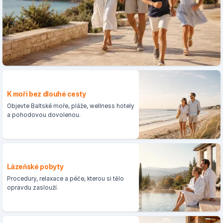
K moři bez dlouhé cesty
Objevte Baltské moře, pláže, wellness hotely
a pohodovou dovolenou.
Lázeňské pobyty
Procedury, relaxace a péče, kterou si tělo
opravdu zaslouží.