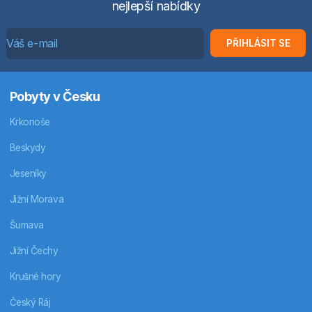
nejlepší nabídky
PŘIHLÁSIT SE
Pobyty v Česku
Krkonoše
Beskydy
Jeseníky
Jižní Morava
Šumava
Jižní Čechy
Krušné hory
Český Ráj