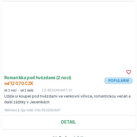
Romantika pod hvězdami (2 noci)
POPULÁRNÍ
od 12 070 CZK
od 2 nocí
od 2 osob
CZ-REGENHART-01
Užijte si koupel pod hvězdami ve venkovní vířivce, romantickou večeři a
další zážitky v Jeseníkách
Wellness & Spa hotel Villa REGENHART
DETAIL