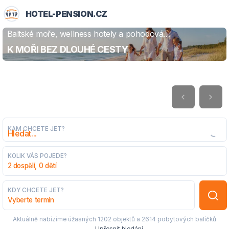
HOTEL-PENSION.CZ
Baltské moře, wellness hotely a pohodová
ZJISTIT VÍCE
dovolená
K MOŘI BEZ DLOUHÉ CESTY
KAM CHCETE JET?
KOLIK VÁS POJEDE?
2 dospělí, 0 dětí
KDY CHCETE JET?
Vyberte termín
Aktuálně nabízíme úžasných
1202 objektů
a
2614 pobytových balíčků