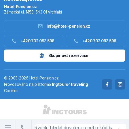
Hotel-Pension.cz
Zámecká ul. 1453, 543 01 Vrchlabí
info@hotel-pension.cz
Ubytování Česko
+420 702 093 598
+420 702 093 596
Ubytování zahraniční
Skupinová rezervace
Pobytové balíčky
© 2003-2026 Hotel-Pension.cz
Termály
Provozováno na platformě
Ingtours4traveling
Cookies
Chaty a chalupy
STÁTY A OBLASTI
CS
EN
DE
PL