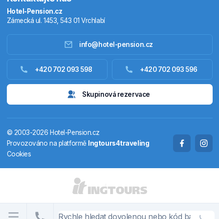
Hotel-Pension.cz
Zámecká ul. 1453, 543 01 Vrchlabí
info@hotel-pension.cz
Ubytování Česko
+420 702 093 598
+420 702 093 596
Ubytování zahraniční
Skupinová rezervace
Pobytové balíčky
© 2003-2026 Hotel-Pension.cz
Termály
Provozováno na platformě
Ingtours4traveling
Cookies
Chaty a chalupy
STÁTY A OBLASTI
CS
EN
DE
PL