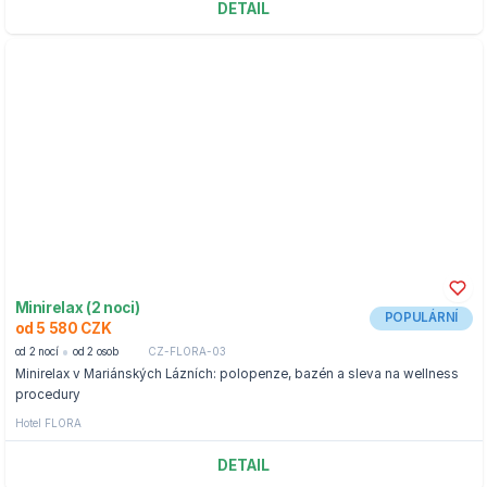
DETAIL
Minirelax (2 noci)
POPULÁRNÍ
od 5 580 CZK
od 2 nocí
od 2 osob
CZ-FLORA-03
Minirelax v Mariánských Lázních: polopenze, bazén a sleva na wellness
procedury
Hotel FLORA
DETAIL