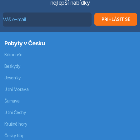
nejlepší nabídky
PŘIHLÁSIT SE
Pobyty v Česku
Krkonoše
Beskydy
Jeseníky
Jižní Morava
Šumava
Jižní Čechy
Krušné hory
Český Ráj