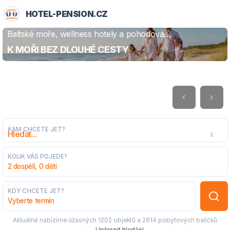
HOTEL-PENSION.CZ
Baltské moře, wellness hotely a pohodová
ZJISTIT VÍCE
dovolená
K MOŘI BEZ DLOUHÉ CESTY
KAM CHCETE JET?
KOLIK VÁS POJEDE?
2 dospělí, 0 dětí
KDY CHCETE JET?
Vyberte termín
Aktuálně nabízíme úžasných
1202 objektů
a
2614 pobytových balíčků