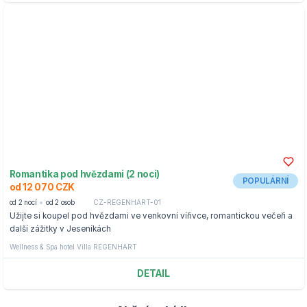
Romantika pod hvězdami (2 noci)
POPULÁRNÍ
od 12 070 CZK
od 2 nocí
od 2 osob
CZ-REGENHART-01
Užijte si koupel pod hvězdami ve venkovní vířivce, romantickou večeři a
další zážitky v Jeseníkách
Wellness & Spa hotel Villa REGENHART
DETAIL