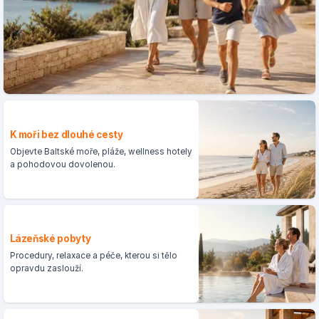
K moři bez dlouhé cesty
Objevte Baltské moře, pláže, wellness hotely
a pohodovou dovolenou.
Lázeňské pobyty
Procedury, relaxace a péče, kterou si tělo
opravdu zaslouží.