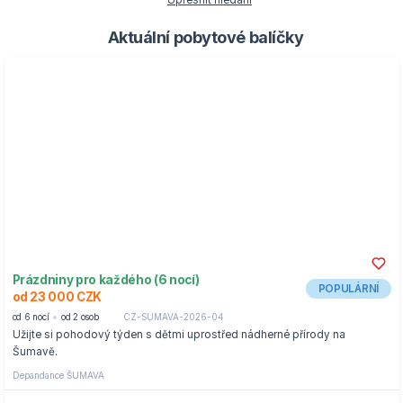
Upřesnit hledání
Aktuální pobytové balíčky
Prázdniny pro každého (6 nocí)
POPULÁRNÍ
od 23 000 CZK
od 6 nocí
od 2 osob
CZ-SUMAVA-2026-04
Užijte si pohodový týden s dětmi uprostřed nádherné přírody na
Šumavě.
Depandance ŠUMAVA