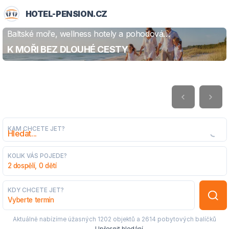
HOTEL-PENSION.CZ
Baltské moře, wellness hotely a pohodová
ZJISTIT VÍCE
dovolená
K MOŘI BEZ DLOUHÉ CESTY
KAM CHCETE JET?
KOLIK VÁS POJEDE?
2 dospělí, 0 dětí
KDY CHCETE JET?
Vyberte termín
Aktuálně nabízíme úžasných
1202 objektů
a
2614 pobytových balíčků