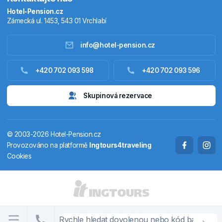
Hotel-Pension.cz
Zámecká ul. 1453, 543 01 Vrchlabí
info@hotel-pension.cz
Ubytování Česko
+420 702 093 598
+420 702 093 596
Ubytování zahraniční
Skupinová rezervace
Pobytové balíčky
© 2003-2026 Hotel-Pension.cz
Termály
Provozováno na platformě
Ingtours4traveling
Cookies
Chaty a chalupy
STÁTY A OBLASTI
CS
EN
DE
PL