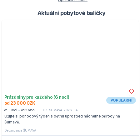
Upřesnit hledání
Aktuální pobytové balíčky
Prázdniny pro každého (6 nocí)
POPULÁRNÍ
od 23 000 CZK
od 6 nocí
od 2 osob
CZ-SUMAVA-2026-04
Užijte si pohodový týden s dětmi uprostřed nádherné přírody na
Šumavě.
Depandance ŠUMAVA