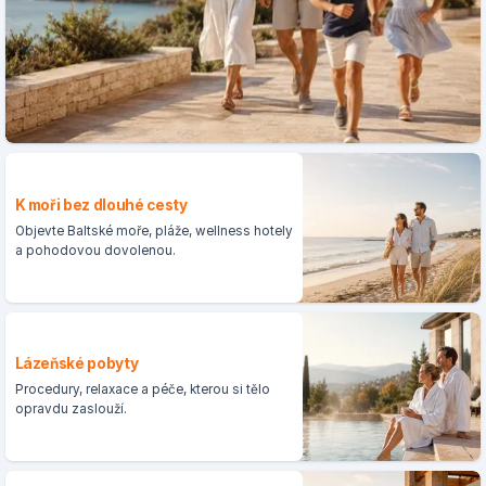
K moři bez dlouhé cesty
Objevte Baltské moře, pláže, wellness hotely
a pohodovou dovolenou.
Lázeňské pobyty
Procedury, relaxace a péče, kterou si tělo
opravdu zaslouží.