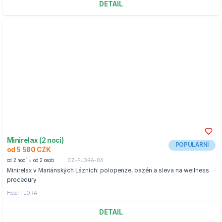
DETAIL
Minirelax (2 noci)
POPULÁRNÍ
od 5 580 CZK
od 2 nocí
od 2 osob
CZ-FLORA-03
Minirelax v Mariánských Lázních: polopenze, bazén a sleva na wellness
procedury
Hotel FLORA
DETAIL