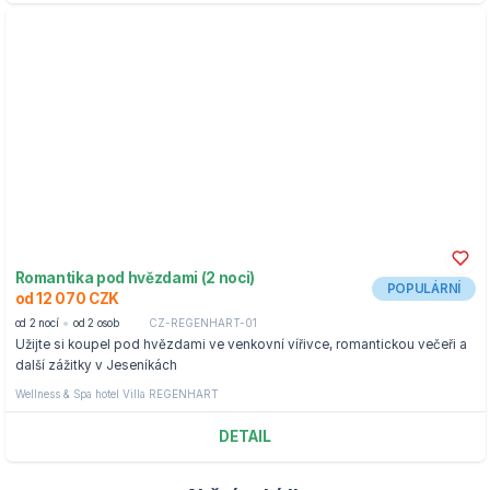
Romantika pod hvězdami (2 noci)
POPULÁRNÍ
od 12 070 CZK
od 2 nocí
od 2 osob
CZ-REGENHART-01
Užijte si koupel pod hvězdami ve venkovní vířivce, romantickou večeři a
další zážitky v Jeseníkách
Wellness & Spa hotel Villa REGENHART
DETAIL