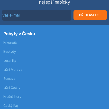
nejlepší nabídky
PŘIHLÁSIT SE
Pobyty v Česku
Krkonoše
Beskydy
Jeseníky
Jižní Morava
Šumava
Jižní Čechy
Krušné hory
Český Ráj