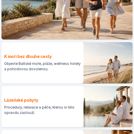
K moři bez dlouhé cesty
Objevte Baltské moře, pláže, wellness hotely
a pohodovou dovolenou.
Lázeňské pobyty
Procedury, relaxace a péče, kterou si tělo
opravdu zaslouží.