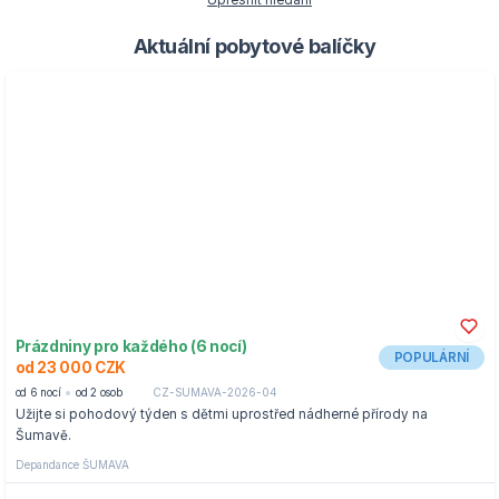
Upřesnit hledání
Aktuální pobytové balíčky
Prázdniny pro každého (6 nocí)
POPULÁRNÍ
od 23 000 CZK
od 6 nocí
od 2 osob
CZ-SUMAVA-2026-04
Užijte si pohodový týden s dětmi uprostřed nádherné přírody na
Šumavě.
Depandance ŠUMAVA