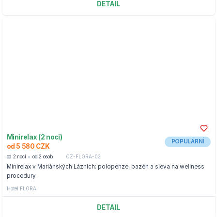
DETAIL
Minirelax (2 noci)
POPULÁRNÍ
od 5 580 CZK
od 2 nocí
od 2 osob
CZ-FLORA-03
Minirelax v Mariánských Lázních: polopenze, bazén a sleva na wellness
procedury
Hotel FLORA
DETAIL