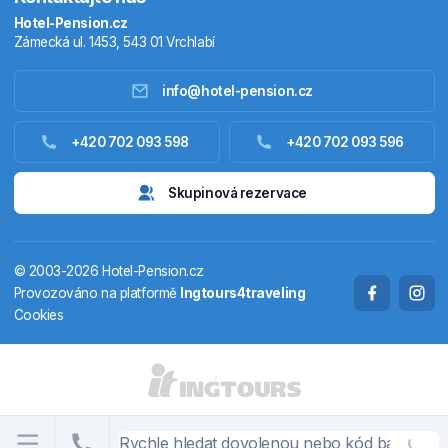
Hotel-Pension.cz
Zámecká ul. 1453, 543 01 Vrchlabí
info@hotel-pension.cz
Ubytování Česko
+420 702 093 598
+420 702 093 596
Ubytování zahraniční
Skupinová rezervace
Pobytové balíčky
© 2003-2026 Hotel-Pension.cz
Termály
Provozováno na platformě
Ingtours4traveling
Cookies
Chaty a chalupy
STÁTY A OBLASTI
CS
EN
DE
PL