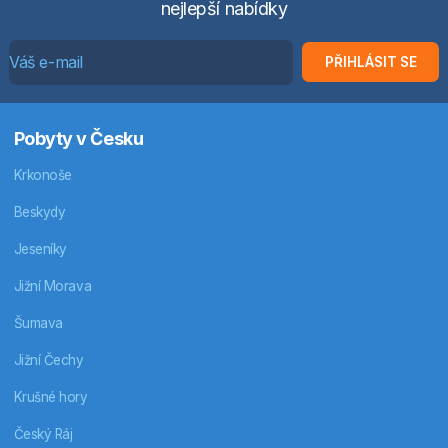
nejlepší nabídky
PŘIHLÁSIT SE
Pobyty v Česku
Krkonoše
Beskydy
Jeseníky
Jižní Morava
Šumava
Jižní Čechy
Krušné hory
Český Ráj