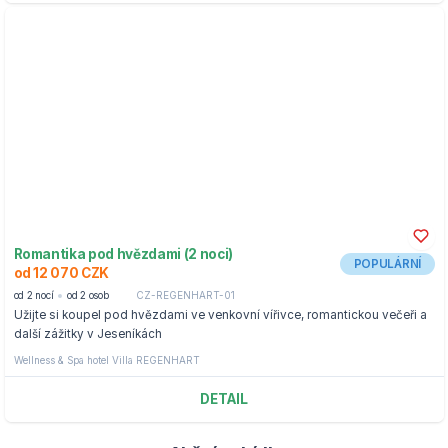
Romantika pod hvězdami (2 noci)
POPULÁRNÍ
od 12 070 CZK
od 2 nocí
od 2 osob
CZ-REGENHART-01
Užijte si koupel pod hvězdami ve venkovní vířivce, romantickou večeři a
další zážitky v Jeseníkách
Wellness & Spa hotel Villa REGENHART
DETAIL