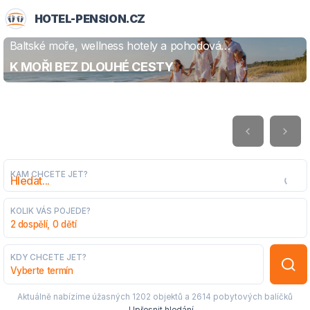
HOTEL-PENSION.CZ
Baltské moře, wellness hotely a pohodová
ZJISTIT VÍCE
dovolená
K MOŘI BEZ DLOUHÉ CESTY
KAM CHCETE JET?
KOLIK VÁS POJEDE?
2 dospělí, 0 dětí
KDY CHCETE JET?
Vyberte termín
Aktuálně nabízíme úžasných
1202 objektů
a
2614 pobytových balíčků