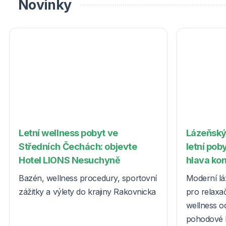
Novinky
Letní wellness pobyt ve
Lázeňský
Středních Čechách: objevte
letní poby
Hotel LIONS Nesuchyně
hlava ko
Bazén, wellness procedury, sportovní
Moderní lá
zážitky a výlety do krajiny Rakovnicka
pro relaxač
wellness o
pohodové l