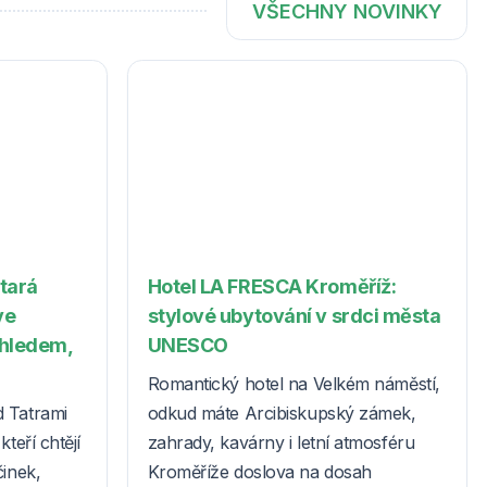
VŠECHNY NOVINKY
Stará
Hotel LA FRESCA Kroměříž:
ve
stylové ubytování v srdci města
ýhledem,
UNESCO
Romantický hotel na Velkém náměstí,
d Tatrami
odkud máte Arcibiskupský zámek,
teří chtějí
zahrady, kavárny i letní atmosféru
činek,
Kroměříže doslova na dosah