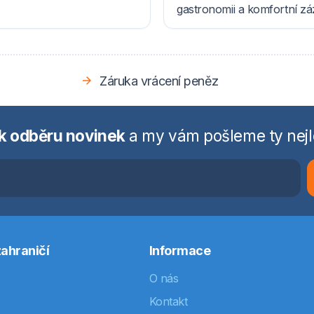
gastronomii a komfortní z
Záruka vrácení peněz
 k odběru novinek
a my vám pošleme ty nejl
ahraničí
Informace
O nás
Kontakt