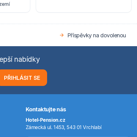
ázemí
Příspěvky na dovolenou
epší nabídky
PŘIHLÁSIT SE
Kontaktujte nás
Hotel-Pension.cz
Zámecká ul. 1453, 543 01 Vrchlabí