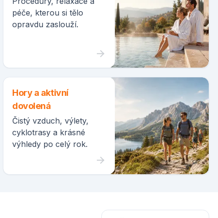
Procedury, relaxace a
péče, kterou si tělo
opravdu zaslouží.
Hory a aktivní
dovolená
Čistý vzduch, výlety,
cyklotrasy a krásné
výhledy po celý rok.