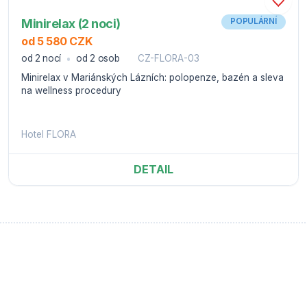
Minirelax (2 noci)
POPULÁRNÍ
od 5 580 CZK
od 2 nocí
od 2 osob
CZ-FLORA-03
Minirelax v Mariánských Lázních: polopenze, bazén a sleva
na wellness procedury
Hotel FLORA
DETAIL