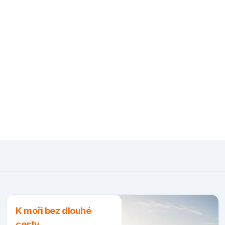
K moři bez dlouhé
cesty