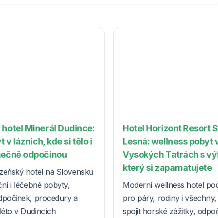
 hotel Minerál Dudince:
Hotel Horizont Resort 
t v lázních, kde si tělo i
Lesná: wellness pobyt 
nečně odpočinou
Vysokých Tatrách s v
který si zapamatujete
zeňský hotel na Slovensku
ní i léčebné pobyty,
Moderní wellness hotel po
dpočinek, procedury a
pro páry, rodiny i všechny, k
éto v Dudincích
spojit horské zážitky, odpo