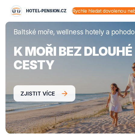
HOTEL-PENSION.CZ
HOTEL-PENSION.CZ
STÁTY A OBLASTI
Baltské moře, wellness hotely a pohod
K MOŘI BEZ DLOUHÉ
CESTY
ZJISTIT VÍCE