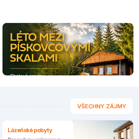
VŠECHNY ZÁJMY
Lázeňské pobyty