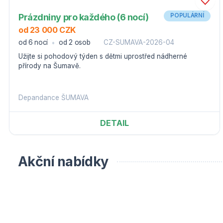
Prázdniny pro každého (6 nocí)
POPULÁRNÍ
od 23 000 CZK
od 6 nocí
od 2 osob
CZ-SUMAVA-2026-04
Užijte si pohodový týden s dětmi uprostřed nádherné
přírody na Šumavě.
Depandance ŠUMAVA
DETAIL
Akční nabídky