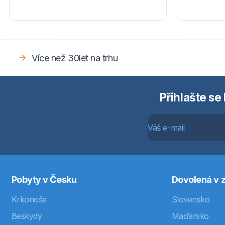
Více než 30let na trhu
Přihlašte se
Pobyty v Česku
Dovolená v z
Krkonoše
Slovensko
Beskydy
Maďarsko