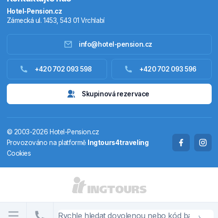
Hotel-Pension.cz
Zámecká ul. 1453, 543 01 Vrchlabí
info@hotel-pension.cz
Ubytování Česko
+420 702 093 598
+420 702 093 596
Ubytování zahraniční
Skupinová rezervace
Pobytové balíčky
© 2003-2026 Hotel-Pension.cz
Termály
Provozováno na platformě
Ingtours4traveling
Cookies
Chaty a chalupy
STÁTY A OBLASTI
CS
EN
DE
PL