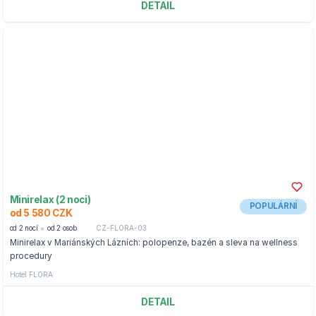
DETAIL
Minirelax (2 noci)
POPULÁRNÍ
od 5 580 CZK
od 2 nocí
od 2 osob
CZ-FLORA-03
Minirelax v Mariánských Lázních: polopenze, bazén a sleva na wellness
procedury
Hotel FLORA
DETAIL