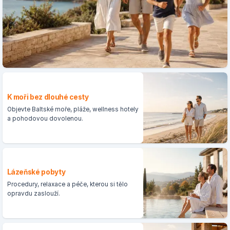
K moři bez dlouhé cesty
Objevte Baltské moře, pláže, wellness hotely
a pohodovou dovolenou.
Lázeňské pobyty
Procedury, relaxace a péče, kterou si tělo
opravdu zaslouží.