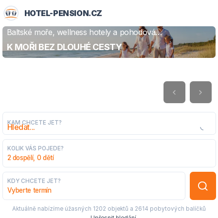
HOTEL-PENSION.CZ
Baltské moře, wellness hotely a pohodová
ZJISTIT VÍCE
dovolená
K MOŘI BEZ DLOUHÉ CESTY
KAM CHCETE JET?
KOLIK VÁS POJEDE?
2 dospělí, 0 dětí
KDY CHCETE JET?
Vyberte termín
Aktuálně nabízíme úžasných
1202 objektů
a
2614 pobytových balíčků