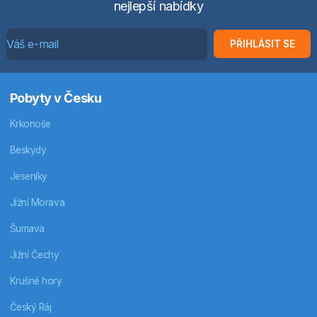
nejlepší nabídky
PŘIHLÁSIT SE
Pobyty v Česku
Krkonoše
Beskydy
Jeseníky
Jižní Morava
Šumava
Jižní Čechy
Krušné hory
Český Ráj