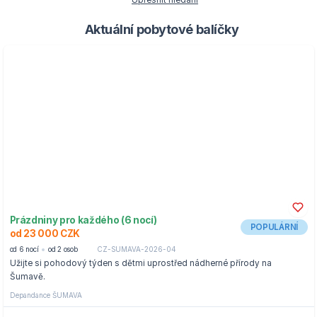
Upřesnit hledání
Aktuální pobytové balíčky
Prázdniny pro každého (6 nocí)
POPULÁRNÍ
od 23 000 CZK
od 6 nocí
od 2 osob
CZ-SUMAVA-2026-04
Užijte si pohodový týden s dětmi uprostřed nádherné přírody na
Šumavě.
Depandance ŠUMAVA