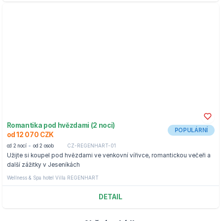
Romantika pod hvězdami (2 noci)
POPULÁRNÍ
od 12 070 CZK
od 2 nocí
od 2 osob
CZ-REGENHART-01
Užijte si koupel pod hvězdami ve venkovní vířivce, romantickou večeři a
další zážitky v Jeseníkách
Wellness & Spa hotel Villa REGENHART
DETAIL