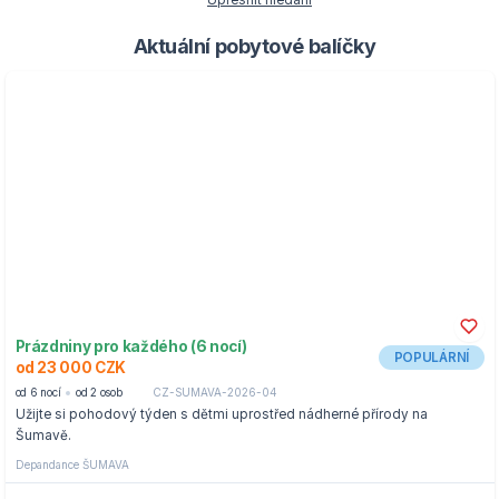
Upřesnit hledání
Aktuální pobytové balíčky
Prázdniny pro každého (6 nocí)
POPULÁRNÍ
od 23 000 CZK
od 6 nocí
od 2 osob
CZ-SUMAVA-2026-04
Užijte si pohodový týden s dětmi uprostřed nádherné přírody na
Šumavě.
Depandance ŠUMAVA