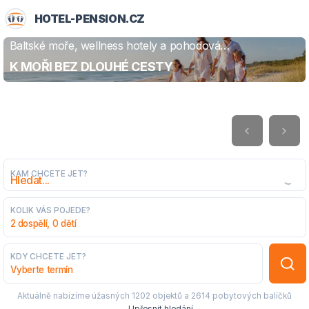
HOTEL-PENSION.CZ
Baltské moře, wellness hotely a pohodová
ZJISTIT VÍCE
dovolená
K MOŘI BEZ DLOUHÉ CESTY
KAM CHCETE JET?
KOLIK VÁS POJEDE?
2 dospělí, 0 dětí
KDY CHCETE JET?
Vyberte termín
Aktuálně nabízíme úžasných
1202 objektů
a
2614 pobytových balíčků