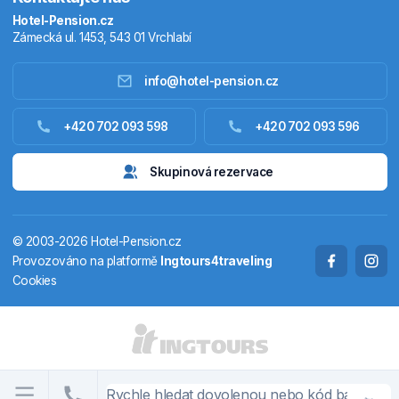
Hotel-Pension.cz
Zámecká ul. 1453, 543 01 Vrchlabí
info@hotel-pension.cz
Ubytování Česko
+420 702 093 598
+420 702 093 596
Ubytování zahraniční
Skupinová rezervace
Pobytové balíčky
© 2003-2026 Hotel-Pension.cz
Termály
Provozováno na platformě
Ingtours4traveling
Cookies
Chaty a chalupy
STÁTY A OBLASTI
CS
EN
DE
PL