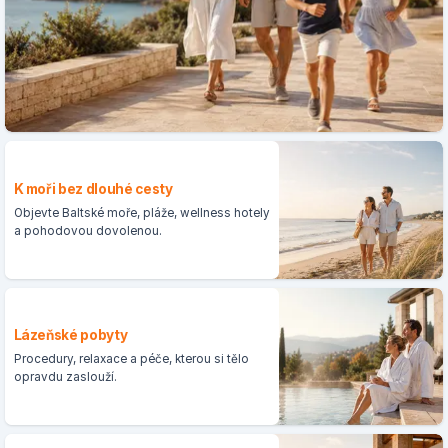
K moři bez dlouhé cesty
Objevte Baltské moře, pláže, wellness hotely
a pohodovou dovolenou.
Lázeňské pobyty
Procedury, relaxace a péče, kterou si tělo
opravdu zaslouží.