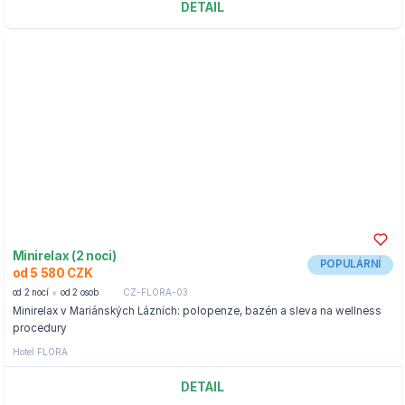
DETAIL
Minirelax (2 noci)
POPULÁRNÍ
od 5 580 CZK
od 2 nocí
od 2 osob
CZ-FLORA-03
Minirelax v Mariánských Lázních: polopenze, bazén a sleva na wellness
procedury
Hotel FLORA
DETAIL