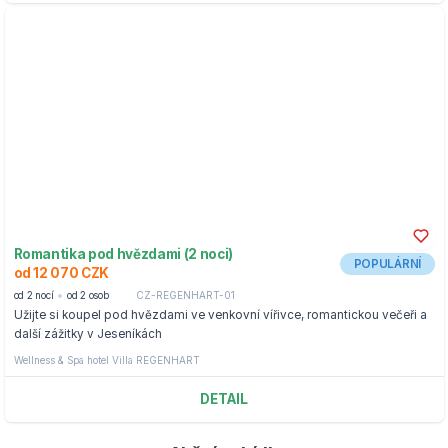
Romantika pod hvězdami (2 noci)
POPULÁRNÍ
od 12 070 CZK
od 2 nocí
od 2 osob
CZ-REGENHART-01
Užijte si koupel pod hvězdami ve venkovní vířivce, romantickou večeři a
další zážitky v Jeseníkách
Wellness & Spa hotel Villa REGENHART
DETAIL