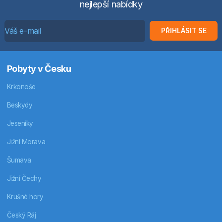
nejlepší nabídky
PŘIHLÁSIT SE
Pobyty v Česku
Krkonoše
Beskydy
Jeseníky
Jižní Morava
Šumava
Jižní Čechy
Krušné hory
Český Ráj