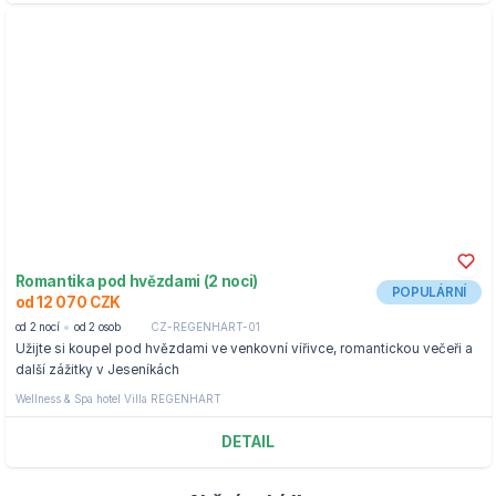
Romantika pod hvězdami (2 noci)
POPULÁRNÍ
od 12 070 CZK
od 2 nocí
od 2 osob
CZ-REGENHART-01
Užijte si koupel pod hvězdami ve venkovní vířivce, romantickou večeři a
další zážitky v Jeseníkách
Wellness & Spa hotel Villa REGENHART
DETAIL