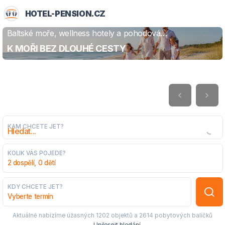
HOTEL-PENSION.CZ
Baltské moře, wellness hotely a pohodová
ZJISTIT VÍCE
dovolená
K MOŘI BEZ DLOUHÉ CESTY
KAM CHCETE JET?
KOLIK VÁS POJEDE?
2 dospělí, 0 dětí
KDY CHCETE JET?
Vyberte termín
Aktuálně nabízíme úžasných
1202 objektů
a
2614 pobytových balíčků