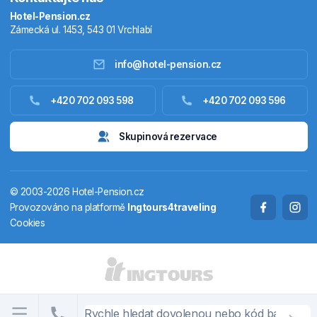
Hotel-Pension.cz
Zámecká ul. 1453, 543 01 Vrchlabí
info@hotel-pension.cz
Ubytování Česko
+420 702 093 598
+420 702 093 596
Ubytování zahraniční
Skupinová rezervace
Pobytové balíčky
© 2003-2026 Hotel-Pension.cz
Termály
Provozováno na platformě
Ingtours4traveling
Cookies
Chaty a chalupy
STÁTY A OBLASTI
CS
EN
DE
PL