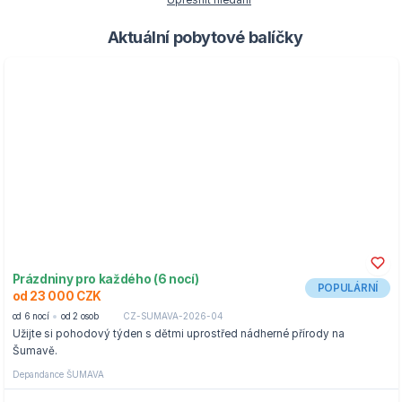
Upřesnit hledání
Aktuální pobytové balíčky
Prázdniny pro každého (6 nocí)
POPULÁRNÍ
od 23 000 CZK
od 6 nocí
od 2 osob
CZ-SUMAVA-2026-04
Užijte si pohodový týden s dětmi uprostřed nádherné přírody na
Šumavě.
Depandance ŠUMAVA