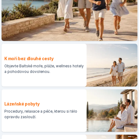
K moři bez dlouhé cesty
Objevte Baltské moře, pláže, wellness hotely
a pohodovou dovolenou.
Lázeňské pobyty
Procedury, relaxace a péče, kterou si tělo
opravdu zaslouží.