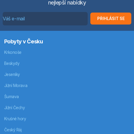
nejlepší nabídky
PŘIHLÁSIT SE
Pobyty v Česku
Krkonoše
Beskydy
Jeseníky
Jižní Morava
Šumava
Jižní Čechy
Krušné hory
Český Ráj