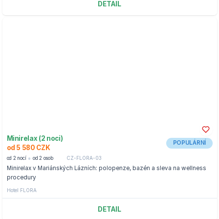
DETAIL
Minirelax (2 noci)
POPULÁRNÍ
od 5 580 CZK
od 2 nocí
od 2 osob
CZ-FLORA-03
Minirelax v Mariánských Lázních: polopenze, bazén a sleva na wellness
procedury
Hotel FLORA
DETAIL