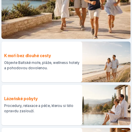
K moři bez dlouhé cesty
Objevte Baltské moře, pláže, wellness hotely
a pohodovou dovolenou.
Lázeňské pobyty
Procedury, relaxace a péče, kterou si tělo
opravdu zaslouží.