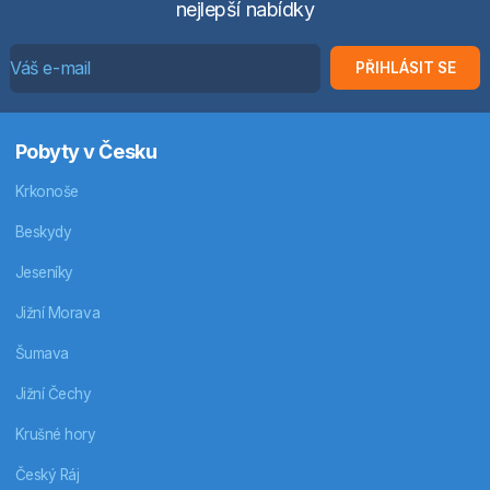
nejlepší nabídky
PŘIHLÁSIT SE
Pobyty v Česku
Krkonoše
Beskydy
Jeseníky
Jižní Morava
Šumava
Jižní Čechy
Krušné hory
Český Ráj