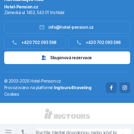
Hotel-Pension.cz
Zámecká ul. 1453, 543 01 Vrchlabí
info@hotel-pension.cz
Ubytování Česko
+420 702 093 598
+420 702 093 596
Ubytování zahraniční
Skupinová rezervace
Pobytové balíčky
© 2003-2026 Hotel-Pension.cz
Termály
Provozováno na platformě
Ingtours4traveling
Cookies
Chaty a chalupy
STÁTY A OBLASTI
CS
EN
DE
PL