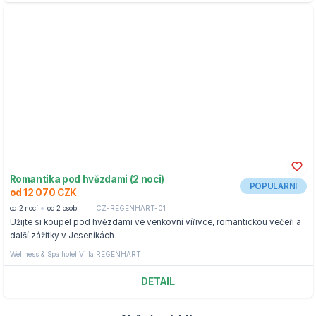
Romantika pod hvězdami (2 noci)
POPULÁRNÍ
od 12 070 CZK
od 2 nocí
od 2 osob
CZ-REGENHART-01
Užijte si koupel pod hvězdami ve venkovní vířivce, romantickou večeři a
další zážitky v Jeseníkách
Wellness & Spa hotel Villa REGENHART
DETAIL