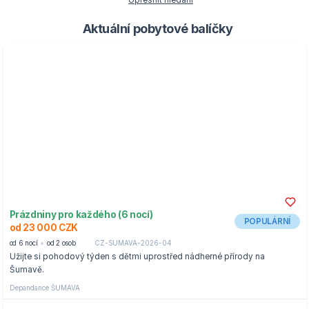
Upřesnit hledání
Aktuální pobytové balíčky
Prázdniny pro každého (6 nocí)
POPULÁRNÍ
od 23 000 CZK
od 6 nocí
od 2 osob
CZ-SUMAVA-2026-04
Užijte si pohodový týden s dětmi uprostřed nádherné přírody na
Šumavě.
Depandance ŠUMAVA