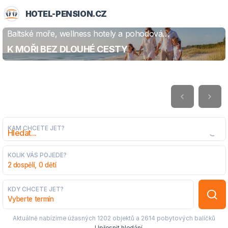
HOTEL-PENSION.CZ
Baltské moře, wellness hotely a pohodová
ZJISTIT VÍCE
dovolená
K MOŘI BEZ DLOUHÉ CESTY
KAM CHCETE JET?
KOLIK VÁS POJEDE?
2 dospělí, 0 dětí
KDY CHCETE JET?
Vyberte termín
Aktuálně nabízíme úžasných
1202 objektů
a
2614 pobytových balíčků