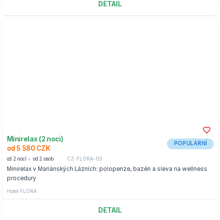
DETAIL
Minirelax (2 noci)
POPULÁRNÍ
od 5 580 CZK
od 2 nocí
od 2 osob
CZ-FLORA-03
Minirelax v Mariánských Lázních: polopenze, bazén a sleva na wellness
procedury
Hotel FLORA
DETAIL