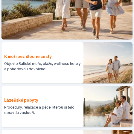
K moři bez dlouhé cesty
Objevte Baltské moře, pláže, wellness hotely
a pohodovou dovolenou.
Lázeňské pobyty
Procedury, relaxace a péče, kterou si tělo
opravdu zaslouží.