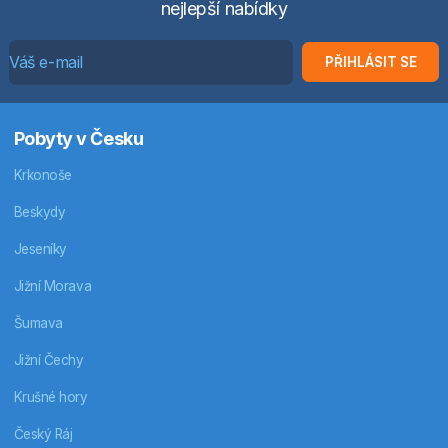
nejlepší nabídky
PŘIHLÁSIT SE
Pobyty v Česku
Krkonoše
Beskydy
Jeseníky
Jižní Morava
Šumava
Jižní Čechy
Krušné hory
Český Ráj