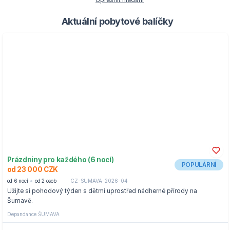
Upřesnit hledání
Aktuální pobytové balíčky
Prázdniny pro každého (6 nocí)
POPULÁRNÍ
od 23 000 CZK
od 6 nocí
od 2 osob
CZ-SUMAVA-2026-04
Užijte si pohodový týden s dětmi uprostřed nádherné přírody na
Šumavě.
Depandance ŠUMAVA