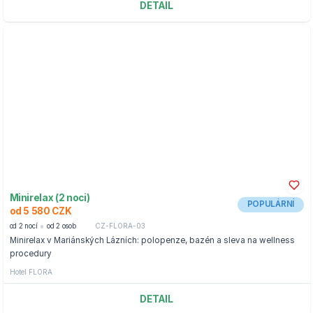
DETAIL
Minirelax (2 noci)
POPULÁRNÍ
od 5 580 CZK
od 2 nocí
od 2 osob
CZ-FLORA-03
Minirelax v Mariánských Lázních: polopenze, bazén a sleva na wellness
procedury
Hotel FLORA
DETAIL