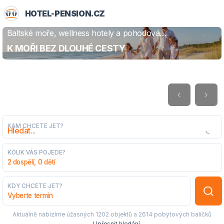
HOTEL-PENSION.CZ
Baltské moře, wellness hotely a pohodová
ZJISTIT VÍCE
dovolená
K MOŘI BEZ DLOUHÉ CESTY
KAM CHCETE JET?
KOLIK VÁS POJEDE?
2 dospělí, 0 dětí
KDY CHCETE JET?
Vyberte termín
Aktuálně nabízíme úžasných
1202 objektů
a
2614 pobytových balíčků