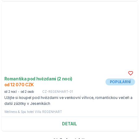
Romantika pod hvězdami (2 noci)
POPULÁRNÍ
od 12 070 CZK
od 2 nocí
od 2 osob
CZ-REGENHART-01
Užijte si koupel pod hvězdami ve venkovní vířivce, romantickou večeři a
další zážitky v Jeseníkách
Wellness & Spa hotel Villa REGENHART
DETAIL