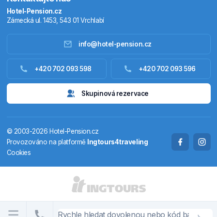
Hotel-Pension.cz
Zámecká ul. 1453, 543 01 Vrchlabí
info@hotel-pension.cz
Ubytování Česko
+420 702 093 598
+420 702 093 596
Ubytování zahraniční
Skupinová rezervace
Pobytové balíčky
© 2003-2026 Hotel-Pension.cz
Termály
Provozováno na platformě
Ingtours4traveling
Cookies
Chaty a chalupy
STÁTY A OBLASTI
CS
EN
DE
PL