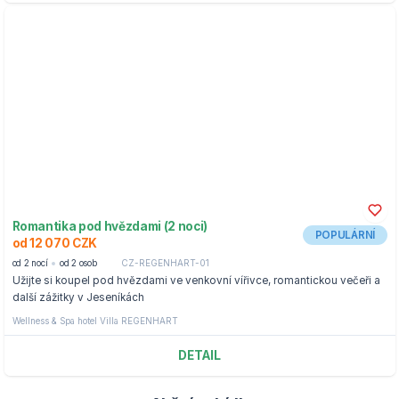
Romantika pod hvězdami (2 noci)
POPULÁRNÍ
od 12 070 CZK
od 2 nocí
od 2 osob
CZ-REGENHART-01
Užijte si koupel pod hvězdami ve venkovní vířivce, romantickou večeři a
další zážitky v Jeseníkách
Wellness & Spa hotel Villa REGENHART
DETAIL