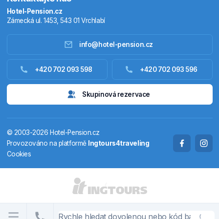
Hotel-Pension.cz
Zámecká ul. 1453, 543 01 Vrchlabí
info@hotel-pension.cz
Ubytování Česko
+420 702 093 598
+420 702 093 596
Ubytování zahraniční
Skupinová rezervace
Pobytové balíčky
© 2003-2026 Hotel-Pension.cz
Termály
Provozováno na platformě
Ingtours4traveling
Cookies
Chaty a chalupy
STÁTY A OBLASTI
CS
EN
DE
PL