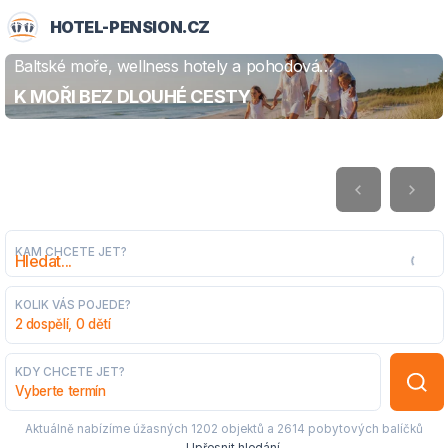
HOTEL-PENSION.CZ
Baltské moře, wellness hotely a pohodová
ZJISTIT VÍCE
dovolená
K MOŘI BEZ DLOUHÉ CESTY
KAM CHCETE JET?
KOLIK VÁS POJEDE?
2 dospělí, 0 dětí
KDY CHCETE JET?
Vyberte termín
Aktuálně nabízíme úžasných
1202 objektů
a
2614 pobytových balíčků