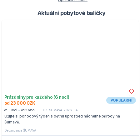
Upřesnit hledání
Aktuální pobytové balíčky
Prázdniny pro každého (6 nocí)
POPULÁRNÍ
od 23 000 CZK
od 6 nocí
od 2 osob
CZ-SUMAVA-2026-04
Užijte si pohodový týden s dětmi uprostřed nádherné přírody na
Šumavě.
Depandance ŠUMAVA