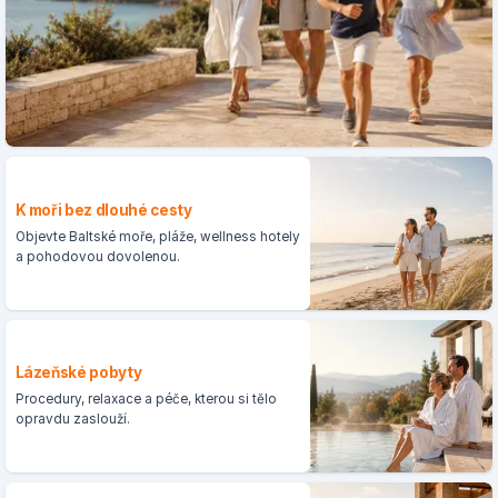
K moři bez dlouhé cesty
Objevte Baltské moře, pláže, wellness hotely
a pohodovou dovolenou.
Lázeňské pobyty
Procedury, relaxace a péče, kterou si tělo
opravdu zaslouží.