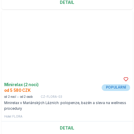
DETAIL
Minirelax (2 noci)
POPULÁRNÍ
od 5 580 CZK
od 2 nocí
od 2 osob
CZ-FLORA-03
Minirelax v Mariánských Lázních: polopenze, bazén a sleva na wellness
procedury
Hotel FLORA
DETAIL