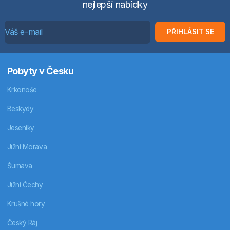
nejlepší nabídky
PŘIHLÁSIT SE
Pobyty v Česku
Krkonoše
Beskydy
Jeseníky
Jižní Morava
Šumava
Jižní Čechy
Krušné hory
Český Ráj