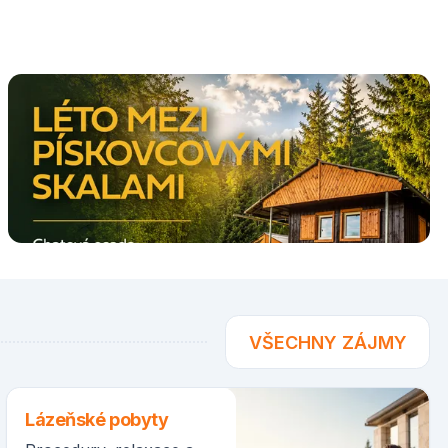
VŠECHNY ZÁJMY
Lázeňské pobyty