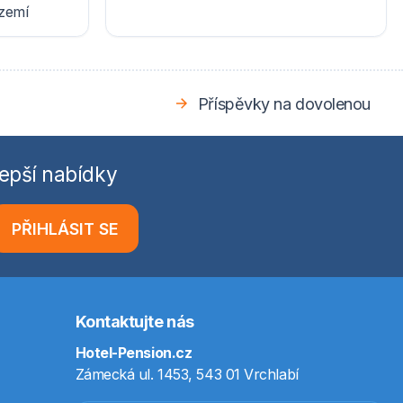
ázemí
Příspěvky na dovolenou
epší nabídky
PŘIHLÁSIT SE
Kontaktujte nás
Hotel-Pension.cz
Zámecká ul. 1453, 543 01 Vrchlabí