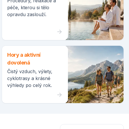
Procedury, relaxace a
péče, kterou si tělo
opravdu zaslouží.
Hory a aktivní
dovolená
Čistý vzduch, výlety,
cyklotrasy a krásné
výhledy po celý rok.