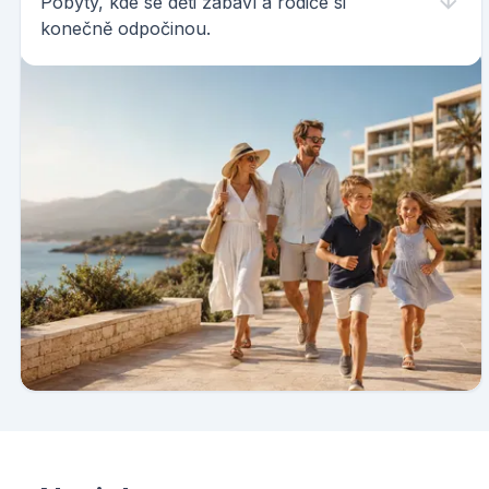
Pobyty, kde se děti zabaví a rodiče si
konečně odpočinou.