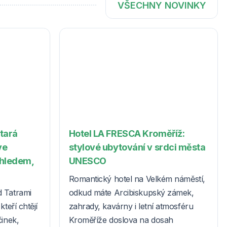
VŠECHNY NOVINKY
Stará
Hotel LA FRESCA Kroměříž:
ve
stylové ubytování v srdci města
ýhledem,
UNESCO
Romantický hotel na Velkém náměstí,
d Tatrami
odkud máte Arcibiskupský zámek,
teří chtějí
zahrady, kavárny i letní atmosféru
činek,
Kroměříže doslova na dosah