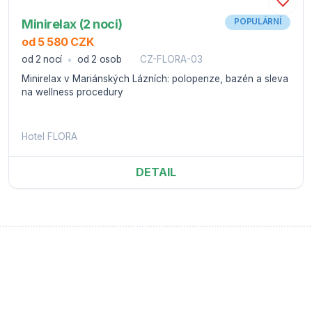
Minirelax (2 noci)
POPULÁRNÍ
od 5 580 CZK
od 2 nocí
od 2 osob
CZ-FLORA-03
Minirelax v Mariánských Lázních: polopenze, bazén a sleva
na wellness procedury
Hotel FLORA
DETAIL