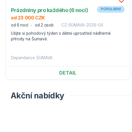
Prázdniny pro každého (6 nocí)
POPULÁRNÍ
od 23 000 CZK
od 6 nocí
od 2 osob
CZ-SUMAVA-2026-04
Užijte si pohodový týden s dětmi uprostřed nádherné
přírody na Šumavě.
Depandance ŠUMAVA
DETAIL
Akční nabídky