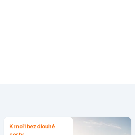
K moři bez dlouhé
cesty