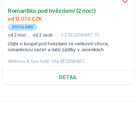
Romantika pod hvězdami (2 noci)
od 12 070 CZK
POPULÁRNÍ
od 2 nocí
od 2 osob
CZ-REGENHART-01
Užijte si koupel pod hvězdami ve venkovní vířivce,
romantickou večeři a další zážitky v Jeseníkách
Wellness & Spa hotel Villa REGENHART
DETAIL