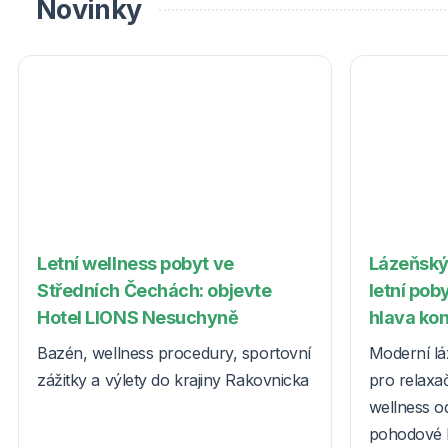
Novinky
Letní wellness pobyt ve
Lázeňský
Středních Čechách: objevte
letní poby
Hotel LIONS Nesuchyně
hlava ko
Bazén, wellness procedury, sportovní
Moderní lá
zážitky a výlety do krajiny Rakovnicka
pro relaxač
wellness o
pohodové l