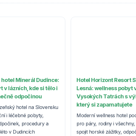
 hotel Minerál Dudince:
Hotel Horizont Resort 
t v lázních, kde si tělo i
Lesná: wellness pobyt 
nečně odpočinou
Vysokých Tatrách s v
který si zapamatujete
zeňský hotel na Slovensku
ní i léčebné pobyty,
Moderní wellness hotel po
dpočinek, procedury a
pro páry, rodiny i všechny, k
éto v Dudincích
spojit horské zážitky, odpo