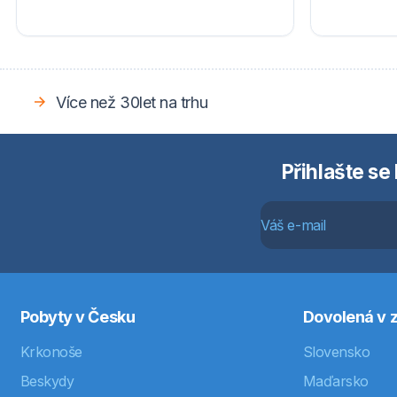
Více než 30let na trhu
Přihlašte se
Pobyty v Česku
Dovolená v z
Krkonoše
Slovensko
Beskydy
Maďarsko