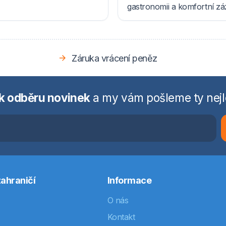
gastronomii a komfortní z
Záruka vrácení peněz
 k odběru novinek
a my vám pošleme ty nejl
ahraničí
Informace
O nás
Kontakt