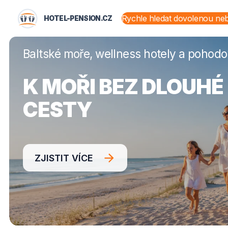
HOTEL-PENSION.CZ
HOTEL-PENSION.CZ
STÁTY A OBLASTI
Baltské moře, wellness hotely a pohod
K MOŘI BEZ DLOUHÉ
CESTY
ZJISTIT VÍCE