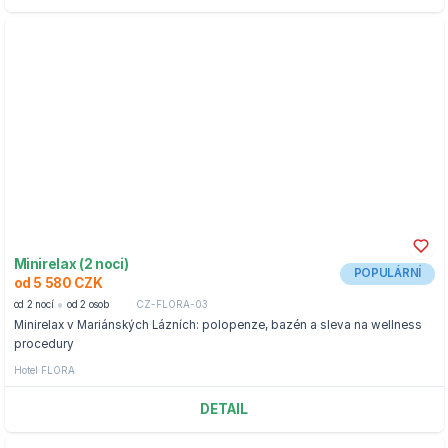
Minirelax (2 noci)
POPULÁRNÍ
od 5 580 CZK
od 2 nocí
od 2 osob
CZ-FLORA-03
Minirelax v Mariánských Lázních: polopenze, bazén a sleva na wellness
procedury
Hotel FLORA
DETAIL