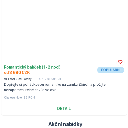
Romantický balíček (1 - 2 noci)
POPULÁRNÍ
od 3 690 CZK
od 1 noci
od 1 osoby
CZ-ZBIROH-01
Dopřejte si pohádkovou romantiku na zámku Zbiroh a prožijte
nezapomenutelné chvíle ve dvou!
Chateau Hotel ZBIROH
DETAIL
Akční nabídky