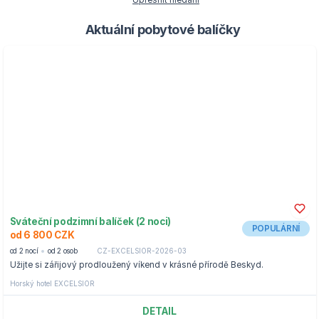
Upřesnit hledání
Aktuální pobytové balíčky
Sváteční podzimní balíček (2 noci)
POPULÁRNÍ
od 6 800 CZK
od 2 nocí
od 2 osob
CZ-EXCELSIOR-2026-03
Užijte si zářijový prodloužený víkend v krásné přírodě Beskyd.
Horský hotel EXCELSIOR
DETAIL