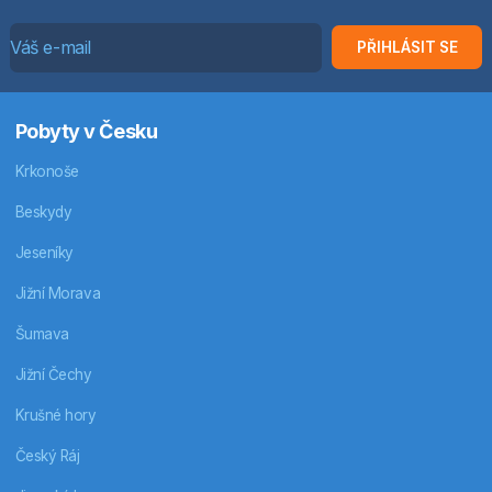
PŘIHLÁSIT SE
Pobyty v Česku
Krkonoše
Beskydy
Jeseníky
Jižní Morava
Šumava
Jižní Čechy
Krušné hory
Český Ráj