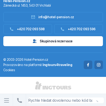
Hotel-Pension.cz
Zámecká ul. 1453, 543 01 Vrchlabí
info@hotel-pension.cz
Ubytování Česko
+420 702 093 598
+420 702 093 596
Ubytování zahraniční
Skupinová rezervace
Pobytové balíčky
© 2003-2026 Hotel-Pension.cz
Termály
Provozováno na platformě
Ingtours4traveling
Cookies
Chaty a chalupy
STÁTY A OBLASTI
CS
EN
DE
PL