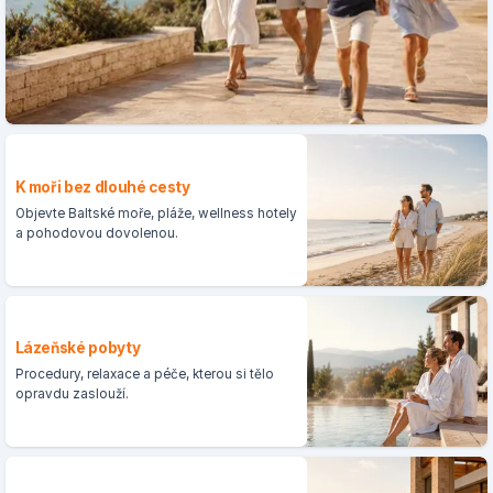
K moři bez dlouhé cesty
Objevte Baltské moře, pláže, wellness hotely
a pohodovou dovolenou.
Lázeňské pobyty
Procedury, relaxace a péče, kterou si tělo
opravdu zaslouží.