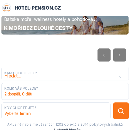
HOTEL-PENSION.CZ
Baltské moře, wellness hotely a pohodová
ZJISTIT VÍCE
dovolená
K MOŘI BEZ DLOUHÉ CESTY
KAM CHCETE JET?
KOLIK VÁS POJEDE?
2 dospělí, 0 dětí
KDY CHCETE JET?
Vyberte termín
Aktuálně nabízíme úžasných
1202 objektů
a
2614 pobytových balíčků